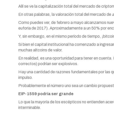
Allí se ve la capitalización total del mercado de crip
En otras palabras, la valoración total del mercado de
a
Como puedes ver, de febrero a mayo alcanzamos nuevo
euforia de 2017). Aproximadamente a un 50% por enci
Y, sin embargo, en el mismo período de tiempo, ¡bitcoin
Si bien el capital institucional ha comenzado a ingresa
muchas altcoins de valor.
En realidad, es una oportunidad para tener en cuenta.
correctos) podrían ser explosivos.
Hay una cantidad de razones fundamentales por las que
impulso.
Probablemente el número uno sea un cambio propuesto
EIP-1559 podría ser grande
Lo que la mayoría de los escépticos no entienden ace
interminable.