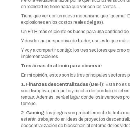
Pero la verdadera razón por la que muchos en la co
en realidad no tiene nada que ver con las tarifas…
Tiene que ver con un nuevo mecanismo que “quema” E
explosiones en los costos reales del gas).
Un ETH más eficiente es bueno para una cantidad de a
Y desde una perspectiva de trader, eso es lo que más
Y voy a compartir contigo los tres sectores que creo q
implementaciones.
Tres áreas de altcoin para observar
En mi opinión, estos son los tres principales sectore
1. Finanzas descentralizadas (DeFi)
: Esta no es 
sea disruptiva, porque hay mucho desperdicio en el si
rentas. Además, será el lugar donde los inversores p
terreno.
2. Gaming
: los juegos son probablemente la fruta m
estarán trabajando en ideas de proyectos descentrali
descentralización de blockchain al entorno de los vide