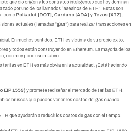
cripto que dio origen a los contratos inteligentes que hoy dominan
plazado por uno de los llamados “asesinos de ETH”. Estas son
ia, como
Polkadot [DOT], Cardano [ADA] y Tezos [XTZ]
.
misiones actuales (llamadas “
gas
”) para realizar transacciones en
nicial. En muchos sentidos, ETH es víctima de su propio éxito.
ores y todos están construyendo en Ethereum. La mayoría de los
n, con muy poco uso relativo.
las tarifas en ETH es más obvia en la actualidad. ¡Está haciendo
o EIP 1559)
y promete rediseñar el mercado de tarifas ETH.
ambios bruscos que puedes ver en los costos del gas cuando
TH que ayudarán a reducir los costos de gas con el tiempo.