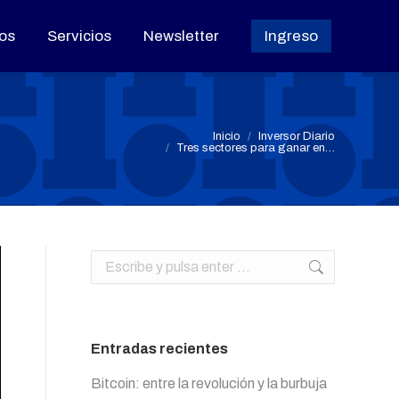
os
os
Servicios
Servicios
Newsletter
Newsletter
Ingreso
Ingreso
a
Estás aquí:
Inicio
Inversor Diario
Tres sectores para ganar en…
Buscar:
Entradas recientes
Bitcoin: entre la revolución y la burbuja