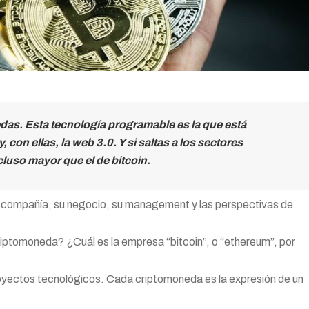
edas. Esta tecnología programable es la que está
con ellas, la web 3.0. Y si saltas a los sectores
cluso mayor que el de bitcoin.
na compañía, su negocio, su management y las perspectivas de
ptomoneda? ¿Cuál es la empresa “bitcoin”, o “ethereum”, por
yectos tecnológicos. Cada criptomoneda es la expresión de un