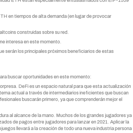
munidad ETH están especialmente entusiasmados con EIP-1559
TH en tiempos de alta demanda (en lugar de provocar
ltcoins construidas sobre su red.
 me interesa en este momento.
ue serán los principales próximos beneficiarios de estas
s para buscar oportunidades en este momento:
sorpresa. DeFi es un espacio natural para que esta actualización
stema actual a través de intermediarios ineficientes que buscan
rofesionales buscarán primero, ya que comprenderán mejor el
adura al alcance de la mano. Muchos de los grandes jugadores ya
zados de pagos entre jugadores para lanzar en 2021. Aplicar la
ojuegos llevará a la creación de todo una nueva industria persona