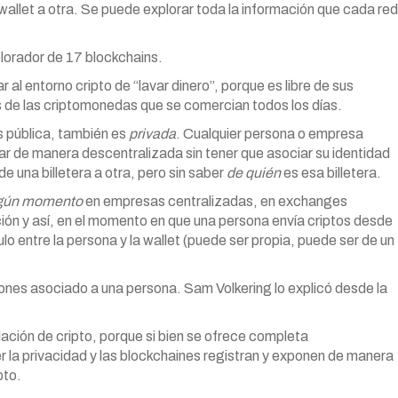
allet a otra. Se puede explorar toda la información que cada red
plorador de 17 blockchains.
 al entorno cripto de “lavar dinero”, porque es libre de sus
res de las criptomonedas que se comercian todos los días.
es pública, también es
privada
. Cualquier persona o empresa
r de manera descentralizada sin tener que asociar su identidad
e una billetera a otra, pero sin saber
de quién
es esa billetera.
gún momento
en empresas centralizadas, en exchanges
ción y así, en el momento en que una persona envía criptos desde
lo entre la persona y la wallet (puede ser propia, puede ser de un
iones asociado a una persona. Sam Volkering lo explicó desde la
lación de cripto, porque si bien se ofrece completa
 la privacidad y las blockchaines registran y exponen de manera
pto.