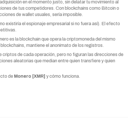
dquisición en el momento justo, sin delatar tu movimiento al
aciones de tus competidores. Con blockchains como Bitcoin o
cciones de wallet usuales, sería imposible.
existiría el espionaje empresarial si no fuera así). El efecto
etitivas.
nero es la blockchain que opera la criptomoneda del mismo
s blockchains, mantiene el anonimato de los registros.
e criptos de cada operación, pero no figuran las direcciones de
ones aleatorias que median entre quien transfiere y quien
ecto de
Monero [XMR]
y cómo funciona.