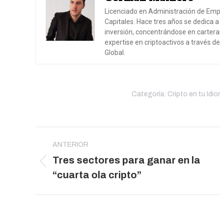
Licenciado en Administración de Emp
Capitales. Hace tres años se dedica a
inversión, concentrándose en carter
expertise en criptoactivos a través d
Global.
Categoría:
Cripto en tu Idi
Navegación
entre
ANTERIOR
Tres sectores para ganar en la
publicaciones
Publicación
“cuarta ola cripto”
anterior: