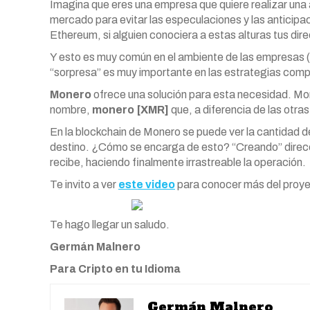
Imagina que eres una empresa que quiere realizar una a
mercado para evitar las especulaciones y las anticip
Ethereum, si alguien conociera a estas alturas tus dire
Y esto es muy común en el ambiente de las empresas (no 
“sorpresa” es muy importante en las estrategias comp
Monero
ofrece una solución para esta necesidad. Mo
nombre,
monero [XMR]
que, a diferencia de las otra
En la blockchain de Monero se puede ver la cantidad d
destino. ¿Cómo se encarga de esto? “Creando” direcci
recibe, haciendo finalmente irrastreable la operación.
Te invito a ver
este video
para conocer más del proy
Te hago llegar un saludo.
Germán Malnero
Para Cripto en tu Idioma
Germán Malnero