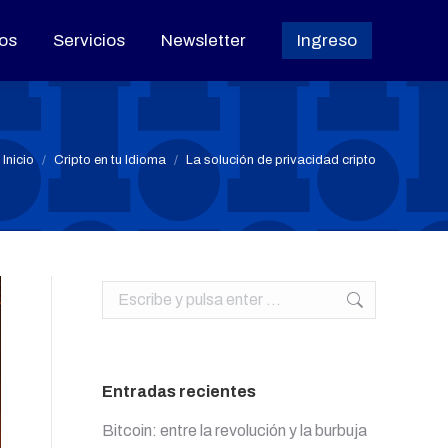
os
os
Servicios
Servicios
Newsletter
Newsletter
Ingreso
Ingreso
Estás aquí:
Inicio
Cripto en tu Idioma
La solución de privacidad cripto
Buscar:
Entradas recientes
Bitcoin: entre la revolución y la burbuja