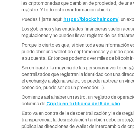
las criptomonedas que cambian de propiedad, de una w
registre. Y todo esto es información abierta.
Puedes fijarte aquí:
https://blockchair.com/
, un ex
Los gobiernos y las entidades financieras suelen acusar
regulaciones y no pueden llevar registro de los titula
Porque lo cierto es que, si bien toda esa información 
puede abrir una wallet de criptomonedas y puede opera
a su cuenta. Entonces podemos ver miles de bitcoin ir d
Sin embargo, la mayoría de las personas invierte en
al
centralizados que registran la identidad con una direc
el exchange a alguna wallet, se puede rastrear un víncu
conocido, puede ser de un proveedor…).
Comienza así a haber un rastro, un registro de operac
columna de
Cripto en tu Idioma del 5 de julio
.
Esto va en contra de la descentralización y la desregu
transparencia, la desregulación también debe proteger
pública las direcciones de wallet de intercambio de cri