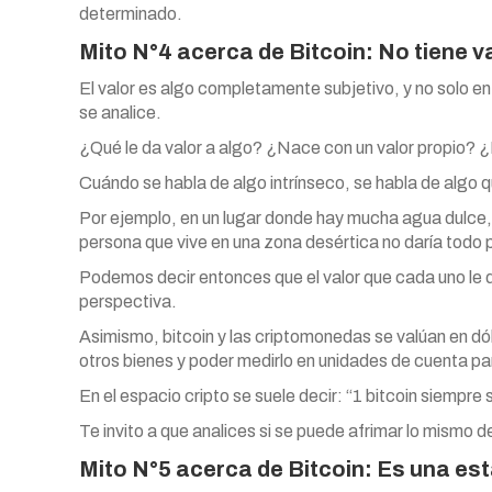
determinado.
Mito N°4 acerca de Bitcoin: No tiene v
El valor es algo completamente subjetivo, y no solo en
se analice.
¿Qué le da valor a algo? ¿Nace con un valor propio? 
Cuándo se habla de algo intrínseco, se habla de algo q
Por ejemplo, en un lugar donde hay mucha agua dulce,
persona que vive en una zona desértica no daría todo 
Podemos decir entonces que el valor que cada uno le d
perspectiva.
Asimismo, bitcoin y las criptomonedas se valúan en dó
otros bienes y poder medirlo en unidades de cuenta par
En el espacio cripto se suele decir: “1 bitcoin siempre 
Te invito a que analices si se puede afrimar lo mismo
Mito N°5 acerca de Bitcoin: Es una est