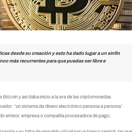
icas desde su creación y esto ha dado lugar a un sinfín
nco más recurrentes para que puedas ser libre e
itcoin y así daba inicio a la era de las criptomonedas.
vador: “un sistema de dinero electrónico persona a persona”.
stado emisor, empresa o compañía procesadora de pago,
ación y su falta de respaldo oficial por un banco central, las qu