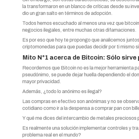
la transformaron en un blanco de críticas desde su in
dio un gran salto en términos de adopción.
Todos hemos escuchado al menos una vez que bitcoin es
negocios ilegales, entre muchas otras difamaciones.
Es por eso que hoy te propongo que analicemos juntos 
criptomonedas para que puedas decidir por ti mismo si m
Mito N°1 acerca de Bitcoin: Sólo sirve
Recordemos que Bitcoin no es la mejor herramienta par
pseudónimo, se puede dejar huella dependiendo el dom
mayor privacidad.
Además, ¿todo lo anónimo es ilegal?
Las compras en efectivo son anónimas y no se observa a
cotidiano como ir a la despensa a comprar pan con bil
Y qué me dices del intercambio de metales preciosos 
Es realmente una solución implementar controles y traz
problema real en el mundo?