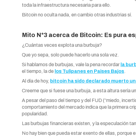
toda la infraestructura necesaria para ello.
Bitcoin no oculta nada, en cambio otras industrias sí.
Mito N°3 acerca de Bitcoin: Es pura e
¿Cuántas veces explota una burbuja?
Que yo sepa, solo puede hacerlo una sola vez.
Si hablamos de burbujas, vale la pena recordar
la bur
el tiempo, la de
los Tulipanes en Paises Bajos
.
Al día de hoy,
bitcoin ha sido declarado muerto u
Creeme que si fuese una burbuja, a esta altura sería 
A pesar del paso del tiempo y del FUD (“miedo, incerti
comportamiento del mercado indica que la primera cri
popularidad.
Las burbujas financieras existen, y la especulación ta
No hay bien que pueda estar exento de ellas, porque es