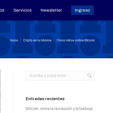
os
os
Servicios
Servicios
Newsletter
Newsletter
Ingreso
Ingreso
Estás aquí:
Inicio
Cripto en tu Idioma
Cinco mitos sobre Bitcoin
Buscar:
Entradas recientes
Bitcoin: entre la revolución y la burbuja