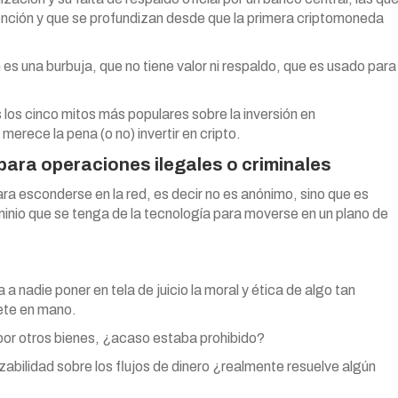
vención y que se profundizan desde que la primera criptomoneda
 una burbuja, que no tiene valor ni respaldo, que es usado para
los cinco mitos más populares sobre la inversión en
erece la pena (o no) invertir en cripto.
 para operaciones ilegales o criminales
a esconderse en la red, es decir no es anónimo, sino que es
inio que se tenga de la tecnología para moverse en un plano de
 nadie poner en tela de juicio la moral y ética de algo tan
lete en mano.
por otros bienes, ¿acaso estaba prohibido?
abilidad sobre los flujos de dinero ¿realmente resuelve algún