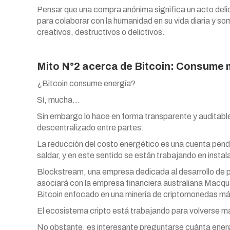
Pensar que una compra anónima significa un acto delict
para colaborar con la humanidad en su vida diaria y s
creativos, destructivos o delictivos.
Mito N°2 acerca de Bitcoin: Consume
¿Bitcoin consume energía?
Sí, mucha…
Sin embargo lo hace en forma transparente y auditable
descentralizado entre partes.
La reducción del costo energético es una cuenta pen
saldar, y en este sentido se están trabajando en insta
Blockstream, una empresa dedicada al desarrollo de pr
asociará con la empresa financiera australiana Macquar
Bitcoin enfocado en una minería de criptomonedas má
El ecosistema cripto está trabajando para volverse m
No obstante, es interesante preguntarse cuánta energí