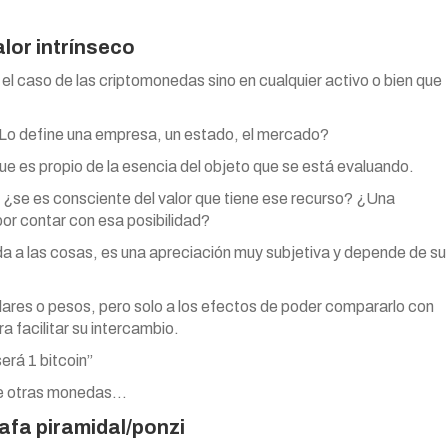
alor intrínseco
 el caso de las criptomonedas sino en cualquier activo o bien que
¿Lo define una empresa, un estado, el mercado?
ue es propio de la esencia del objeto que se está evaluando.
 ¿se es consciente del valor que tiene ese recurso? ¿Una
por contar con esa posibilidad?
a a las cosas, es una apreciación muy subjetiva y depende de su
lares o pesos, pero solo a los efectos de poder compararlo con
a facilitar su intercambio.
será 1 bitcoin”
 de otras monedas…
afa piramidal/ponzi