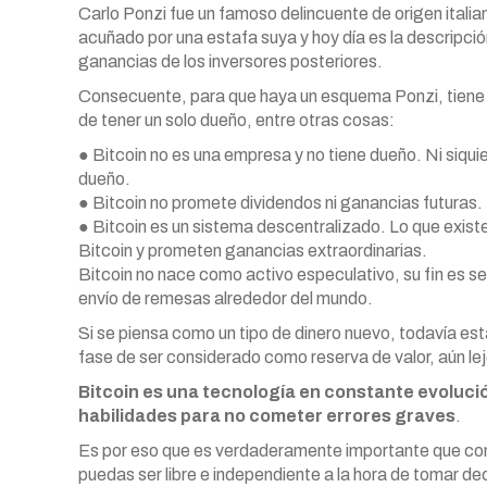
Carlo Ponzi fue un famoso delincuente de origen itali
acuñado por una estafa suya y hoy día es la descripció
ganancias de los inversores posteriores.
Consecuente, para que haya un esquema Ponzi, tiene q
de tener un solo dueño, entre otras cosas:
● Bitcoin no es una empresa y no tiene dueño. Ni siqui
dueño.
● Bitcoin no promete dividendos ni ganancias futuras.
● Bitcoin es un sistema descentralizado. Lo que exis
Bitcoin y prometen ganancias extraordinarias.
Bitcoin no nace como activo especulativo, su fin es s
envío de remesas alrededor del mundo.
Si se piensa como un tipo de dinero nuevo, todavía es
fase de ser considerado como reserva de valor, aún le
Bitcoin es una tecnología en constante evolución
habilidades para no cometer errores graves
.
Es por eso que es verdaderamente importante que com
puedas ser libre e independiente a la hora de tomar dec