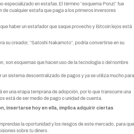
ano especializado en estafas.El término “esquema Ponzi” fue
n de cualquier estafa que paga a los primeros inversores
ue haber un estafador que saque provecho y Bitcoin lejos está
era su creador, “Satoshi Nakamoto”, podría convertirse en su
ten, son esquemas que hacen uso de la tecnología o del nombre
er un sistema descentralizado de pagos y ya se utiliza mucho par
tá en una etapa temprana de adopción, por lo que transcurre una
jos está de ser medio de pago o unidad de cuenta.
, insertarse hoy en ella, implica adquirir ciertas
prendas la oportunidad y los riesgos de este mercado, para qu
isiones sobre tu dinero.