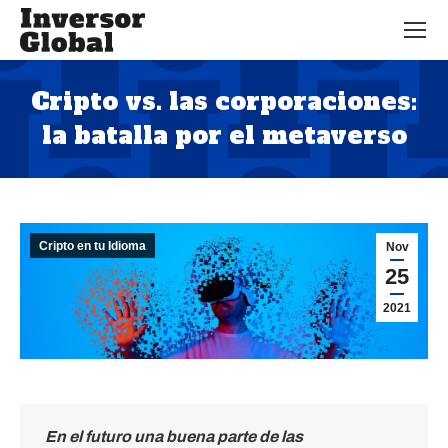
Cripto vs. las corporaciones:
la batalla por el metaverso
Estás aquí:
Cripto en tu Idioma
Nov
25
2021
En el futuro una buena parte de las