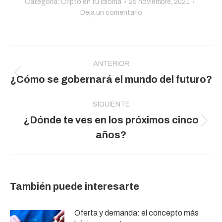
Categoría:
Cripto en tu Idioma
25 noviembre, 2021
Deja un comentario
Navegación
entre
ANTERIOR
Publicación
¿Cómo se gobernará el mundo del futuro?
publicaciones
anterior:
SIGUIENTE
¿Dónde te ves en los próximos cinco
Publicación
años?
siguiente:
También puede interesarte
Oferta y demanda: el concepto más