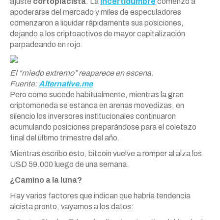
ajuste
cortoplacista
. La
incertidumbre
comenzó a
apoderarse del mercado y miles de especuladores
comenzaron a liquidar rápidamente sus posiciones,
dejando a los criptoactivos de mayor capitalización
parpadeando en rojo.
El “miedo extremo” reaparece en escena.
Fuente:
Alternative.me
Pero como sucede habitualmente, mientras la gran
criptomoneda se estanca en arenas movedizas, en
silencio los inversores institucionales continuaron
acumulando posiciones preparándose para el coletazo
final del último trimestre del año.
Mientras escribo esto, bitcoin vuelve a romper al alza los
USD 59.000 luego de una semana.
¿Camino a la luna?
Hay varios factores que indican que habría tendencia
alcista pronto, vayamos a los datos: