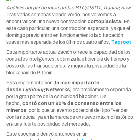
Análisis del par de intercambio BTC/USDT, TradingView
Tras varias semanas viendo verde, nos volvemos a
encontrar con una nueva contracción
cortoplacista
. En
este caso particular, una contracción esperada, ya que el
domingo previo entró en funcionamiento la bifurcación
suave más esperada de los últimos cuatro años,
Taproot
.
Esta importante actualización ofrece la capacidad de los
contratos inteligentes, optimiza la eficiencia de tiempo y
costo de las transacciones, y mejora la privacidad de la
blockchain de Bitcoin.
Esta implementación (
la más importante
desde
Lightning
Networks
) era ampliamente esperada
por la gran parte de la comunidad bitcoiner. De
hecho,
contó con un 90% de consenso entre los
mineros
, por lo que un evento potencial del tipo “vender
con la noticia” ya en la marca de un nuevo máximo histórico
era una fuerte posibilidad del mercado.
Este escenario derivó entonces en un