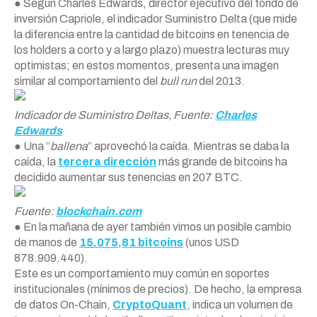
● Segun Charles Edwards, director ejecutivo del fondo de
inversión Capriole, el indicador Suministro Delta (que mide
la diferencia entre la cantidad de bitcoins en tenencia de
los holders a corto y a largo plazo) muestra lecturas muy
optimistas; en estos momentos, presenta una imagen
similar al comportamiento del
bull run
del 2013.
Indicador de Suministro Deltas, Fuente:
Charles
Edwards
● Una “
ballena
” aprovechó la caída. Mientras se daba la
caída, la
tercera dirección
más grande de bitcoins ha
decidido aumentar sus tenencias en 207 BTC.
Fuente:
blockchain.com
● En la mañana de ayer también vimos un posible cambio
de manos de
15.075,81 bitcoins
(unos USD
878.909.440).
Este es un comportamiento muy común en soportes
institucionales (mínimos de precios). De hecho, la empresa
de datos On-Chain,
CryptoQuant
, indica un volumen de