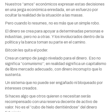
Nuestros “amos” económicos expresan estas decisiones
en una jerga económica enredada, en un esfuerzo por
ocultar la realidad de la situación a las masas.
Pero cuando lo resumes, no es más que un simple robo.
El dinero se crea para apoyar a determinadas personas e
industrias, pero no a otras. Y los involucrados dentro de la
política y la banca toman su parte en el camino.
Bitcoin les quita el poder.
Crea un campo de juego nivelado para el dinero. Eso no
significa “comunismo”; en realidad significa un capitalismo
de libre mercado adecuado, con dinero incorrupto que lo
sustenta.
Un sistema que no puede ser engañado ni bloqueado por
intereses creados.
Si haces algo que otros quieren o necesitan serás
recompensado con una reserva decente de activo de
valor. No es el “cubo de hielo derritiéndose” del dinero