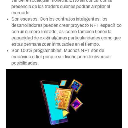
vender en cualquier moneda. Esto sin contar con la
presencia de los traders quienes podrán ampliar el
mercado.
Son escasos. Con los contratos inteligentes, los
desarrolladores pueden crear proyecto NFT específico
con un número limitado, así como también tienen la
capacidad de exigir algunas particularidades como que
estas permanezcan inmutables en el tiempo.
Son 100% programables. Muchos NFT son de
mecánica difícil porque su diseño permite diversas
posibilidades.