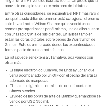
ningún otro NFT vendido hasta la fecha. Un precio que la
convierte en la pieza de arte más cara de la historia.
Entre otras curiosidades, se encuentra el NFT más raro y,
aunque ha sido difícil determinar está categoría, el premio
se lo lleva el actor William Shatner quien vendió unos
cromos protagonizados por él mismo, uno de ellos cuenta
con una radiografía de sus dientes. En la lista también
están las obras digitales sobre bebés de WarNymph de
Grimes. Este es un mercado donde las excentricidades
forman parte de sus características.
La lista puede ser extensa y llamativa, acá vamos con
otras más:
El single electrónico Lullabye, de Lindsay Lohan que
venía acompañado por un GIF con el pecho del artista
adornado de mariposas.
El chaleco digital con detalles de oro del cantante
Shawn Mendes.
El video de las obras de arte de Banksy quemándose se
vendió por USD 380 mil.