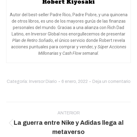
Robert Kiyosaki
Autor del best-seller Padre Rico, Padre Pobre, y una quincena
de otros libros, es uno de los mayores gurús de las finanzas
personales del mundo. Gracias a una alianza con Rich Dad
Latino, en Inversor Global nos enorgullecemos de presentar
Plan de Retiro Soñado
, el único servicio donde Robert revela
acciones puntuales para comprar y vender, y
Súper Acciones
Millonarias
y
Cash Flow semanal
.
Categoría:
Inversor Diario
6 enero, 2022
Deja un comentario
Navegación
entre
ANTERIOR
La guerra entre Nike y Adidas llega al
publicaciones
Publicación
metaverso
anterior: