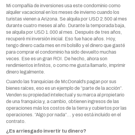
Mi compañía de inversiones usa este condominio como
alquiler vacacional en los meses de invierno cuando los
turistas vienen a Arizona. Se alquila por USD 2.500 al mes
durante cuatro meses al año. Durante la temporada baja,
se alquila por USD 1.000 al mes. Después de tres años,
recuperé mi inversión inicial. Eso fue hace años. Hoy,
tengo dinero cada mes en mi bolsillo y el dinero que gasté
para comprar el condominio ha sido devuelto muchas
veces. Ese es un gran ROI. De hecho, ahora son
rendimientos infinitos, o como me gusta llamarlo, imprimir
dinero legalmente.
Cuando las franquicias de McDonald’s pagan por sus
bienes raíces, eso es un ejemplo de “parte de la acción”.
Venden su propiedad intelectual y su marca al propietario
de una franquicia y, a cambio, obtienen ingresos de las
operaciones más los costos de la tierra y cubiertos por las
operaciones. “Algo por nada”… y eso está incluido en el
contrato.
¿Es arriesgado invertir tu dinero?