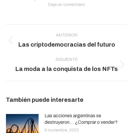
Deja un comentario
Navegación
entre
ANTERIOR
Publicación
Las criptodemocracias del futuro
publicaciones
anterior:
SIGUIENTE
Publicación
La moda a la conquista de los NFTs
siguiente:
También puede interesarte
Las acciones argentinas se
destruyeron… ¿Comprar o vender?
6 noviembre, 2023