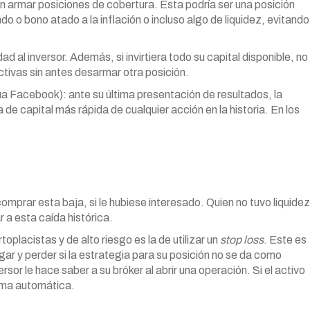
n armar posiciones de cobertura. Esta podría ser una posición
o o bono atado a la inflación o incluso algo de liquidez, evitando
 al inversor. Además, si invirtiera todo su capital disponible, no
tivas sin antes desarmar otra posición.
a Facebook): ante su última presentación de resultados, la
de capital más rápida de cualquier acción en la historia. En los
comprar esta baja, si le hubiese interesado. Quien no tuvo liquidez
r a esta caída histórica.
oplacistas y de alto riesgo es la de utilizar un
stop loss
. Este es
gar y perder si la estrategia para su posición no se da como
sor le hace saber a su bróker al abrir una operación. Si el activo
orma automática.