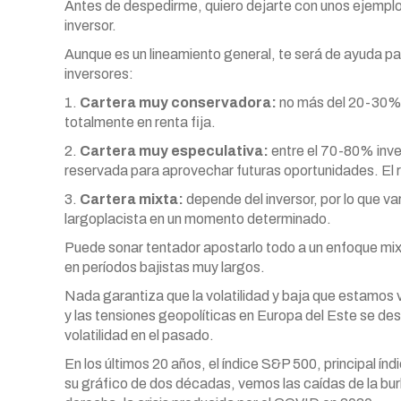
Antes de despedirme, quiero dejarte con unos ejemplos
inversor.
Aunque es un lineamiento general, te será de ayuda p
inversores:
1.
Cartera muy conservadora:
no más del 20-30% in
totalmente en renta fija.
2.
Cartera muy especulativa:
entre el 70-80% inver
reservada para aprovechar futuras oportunidades. El r
3.
Cartera mixta:
depende del inversor, por lo que va
largoplacista en un momento determinado.
Puede sonar tentador apostarlo todo a un enfoque mix
en períodos bajistas muy largos.
Nada garantiza que la volatilidad y baja que estamos vi
y las tensiones geopolíticas en Europa del Este se d
volatilidad en el pasado.
En los últimos 20 años, el índice S&P 500, principal ín
su gráfico de dos décadas, vemos las caídas de la bur