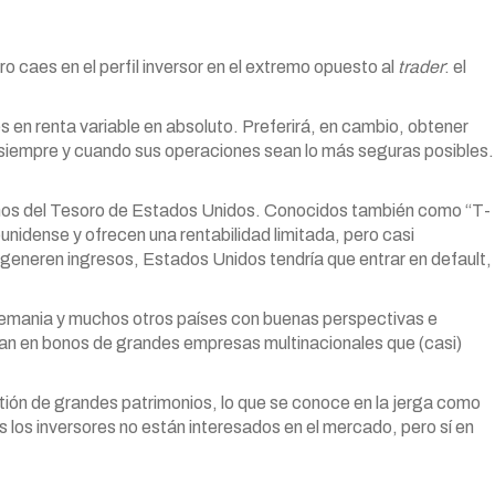
o caes en el perfil inversor en el extremo opuesto al
trader
: el
 en renta variable en absoluto. Preferirá, en cambio, obtener
, siempre y cuando sus operaciones sean lo más seguras posibles.
onos del Tesoro de Estados Unidos. Conocidos también como “T-
ounidense y ofrecen una rentabilidad limitada, pero casi
generen ingresos, Estados Unidos tendría que entrar en default,
Alemania y muchos otros países con buenas perspectivas e
ian en bonos de grandes empresas multinacionales que (casi)
tión de grandes patrimonios, lo que se conoce en la jerga como
 los inversores no están interesados en el mercado, pero sí en