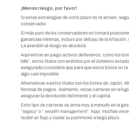
¡Menos riesgo, por favor!
Si estas estrategias de corto plazo no te atraen, segur
conservador.
El más puro de los conservadores no tomará posiciones
ganancias mínimas, incluso por debajo de la inflación
La aversión al riesgo es absoluta.
Aquí entran en juego activos defensivos, como los b
bills”, estos títulos son emitidos por el Gobierno estad
asegurada (considera que para que estos bonos no te 
algo casi imposible
Alternativas a estos títulos son los bonos de Japón, 
historial de pagos. Asimismo, estas carteras se refug
aseguran la devolución del interés y el capital.
Este tipo de carteras se arma muy a menudo en la ges
“
legacy
” o “
wealth management
”. Aquí, muchas veces
recibir un flujo y cuidar su patrimonio a largo plazo.