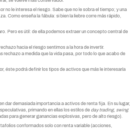
neral, se vuelve más conservador.
or no le interesa el riesgo. Sabe que no le sobra el tiempo; y una
a. Como enseña la fábula: si bien la liebre corre más rápido,
ro. Pero es útil: de ella podemos extraer un concepto central de
chazo hacia el riesgo sentimos a la hora de invertir.
s rechazo a medida que la vida pasa, por todo lo que acabo de
sor, éste podrá definir los tipos de activos que más le interesaría
len dar demasiada importancia a activos de renta fija. En su lugar
peculativas, primando en ellas los estilos de
day trading
,
swing
das para generar ganancias explosivas, pero de alto riesgo).
rtafolios conformados solo con renta variable (acciones,