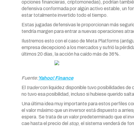
opciones financieras, criptomonedas), podrían tambié
defensiva conformada por algún activo estable, un fond
estar totalmente invertido todo el tiempo.
Estas jugadas defensivas le proporcionan más seguridad
tendría margen para entrar a nuevas operaciones atrac
Ilustremos esto con el caso de Meta Platforms (antigu
empresa decepcionó a los mercados y sufrió la pérdida 
últimos 20 días, la acción ha caído más de 36%.
Fuente:
Yahoo! Finance
El
trader
con liquidez disponible tuvo posibilidades de 
no tuvo esa posibilidad, incluso si hubiese querido salta
Una última idea muy importante para estos perfiles cort
el valor máximo que un inversor está dispuesto a arries
espera. Se trata de un valor predeterminado que el inver
cae hasta el precio del
stop
, el sistema venderá de f