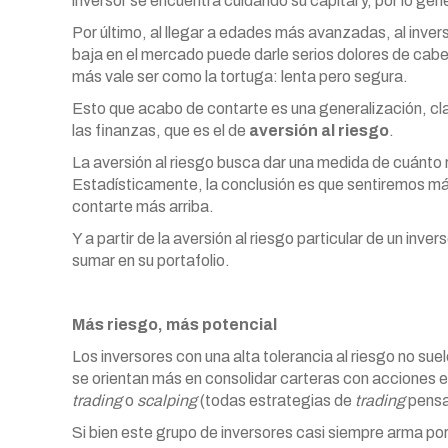
inversor se encuentra cuidando su capital y, por lo ge
Por último, al llegar a edades más avanzadas, al invers
baja en el mercado puede darle serios dolores de cabez
más vale ser como la tortuga: lenta pero segura.
Esto que acabo de contarte es una generalización, cla
las finanzas, que es el de
aversión al riesgo
.
La aversión al riesgo busca dar una medida de cuánto re
Estadísticamente, la conclusión es que sentiremos má
contarte más arriba.
Y a partir de la aversión al riesgo particular de un inver
sumar en su portafolio.
Más riesgo, más potencial
Los inversores con una alta tolerancia al riesgo no sue
se orientan más en consolidar carteras con acciones es
trading
o
scalping
(todas estrategias de
trading
pensa
Si bien este grupo de inversores casi siempre arma po