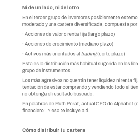
Ni de un lado, ni del otro
En el tercer grupo de inversores posiblemente estemos
moderado y una cartera diversificada, compuesta por
· Acciones de valor o renta fija (largo plazo)
· Acciones de crecimiento (mediano plazo)
· Activos más orientados al
trading
(corto plazo)
Esta es la distribución más habitual sugerida en los l
grupo de instrumentos.
Los más agresivos no querrán tener liquidez ni renta fij
tentación de estar comprando y vendiendo todo el tiem
no obtenga el resultado buscado.
En palabras de Ruth Porat, actual CFO de Alphabet (ca
financiero”. Y eso te incluye a ti.
Cómo distribuir tu cartera