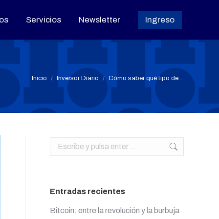
os
os
Servicios
Servicios
Newsletter
Newsletter
Ingreso
Ingreso
Estás aquí:
Inicio
Inversor Diario
Cómo saber qué tipo de…
Buscar:
Entradas recientes
Bitcoin: entre la revolución y la burbuja