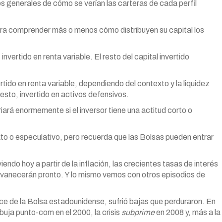
 generales de cómo se verían las carteras de cada perfil
ara comprender más o menos cómo distribuyen su capital los
vertido en renta variable. El resto del capital invertido
tido en renta variable, dependiendo del contexto y la liquidez
esto, invertido en activos defensivos.
riará enormemente si el inversor tiene una actitud corto o
to o especulativo, pero recuerda que las Bolsas pueden entrar
endo hoy a partir de la inflación, las crecientes tasas de interés
esvanecerán pronto. Y lo mismo vemos con otros episodios de
dice de la Bolsa estadounidense, sufrió bajas que perduraron. En
buja punto-com en el 2000, la crisis
subprime
en 2008 y, más a la