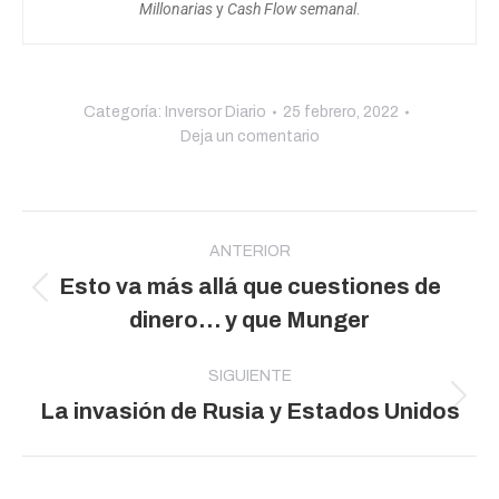
Millonarias
y
Cash Flow semanal
.
Categoría:
Inversor Diario
25 febrero, 2022
Deja un comentario
Navegación
entre
ANTERIOR
Esto va más allá que cuestiones de
publicaciones
Publicación
dinero… y que Munger
anterior:
SIGUIENTE
Publicación
La invasión de Rusia y Estados Unidos
siguiente: