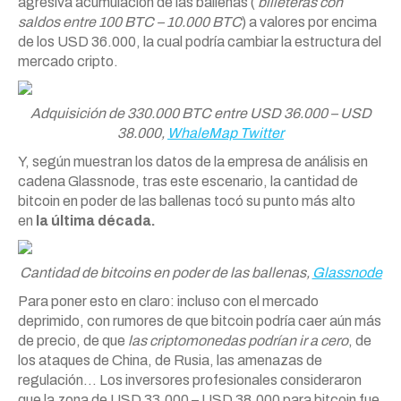
agresiva acumulación de las ballenas (
billeteras con
saldos entre 100 BTC – 10.000 BTC
) a valores por encima
de los USD 36.000, la cual podría cambiar la estructura del
mercado cripto.
Adquisición de 330.000 BTC entre USD 36.000 – USD
38.000,
WhaleMap Twitter
Y, según muestran los datos de la empresa de análisis en
cadena Glassnode, tras este escenario, la cantidad de
bitcoin en poder de las ballenas tocó su punto más alto
en
la última década.
Cantidad de bitcoins en poder de las ballenas,
Glassnode
Para poner esto en claro: incluso con el mercado
deprimido, con rumores de que bitcoin podría caer aún más
de precio, de que
las criptomonedas podrían ir a cero
, de
los ataques de China, de Rusia, las amenazas de
regulación… Los inversores profesionales consideraron
que la zona de USD 33.000 – USD 38.000 para bitcoin fue