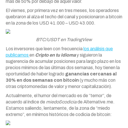
más de 50% por debajo de aquél valor.
El viernes, por primera vez en tres meses, los operadores
quebraron al alza el techo del canal y posicionaron a bitcoin
en la zona de los USD 41.000 – USD 43.000.
BTC/USDT en TradingView
Los inversores que leen con frecuencia
los análisis que
publicamos
en
Cripto en tu Idioma
y siguieron la
sugerencia de acumular posiciones para largo plazo en los
precios mínimos de las últimas dos semanas, hoy tienen la
oportunidad de haber logrado
ganancias cercanas al
30% en dos semanas con bitcoin
(y mucho más con
otras criptomonedas de valor y menor capitalización).
Actualmente, el humor del mercado es de “temor”, de
acuerdo al índice de
miedo&codicia
de Alternative.me.
Estamos saliendo, lentamente, de la zona de “miedo
extremo”, en mínimos históricos de codicia de bitcoin: