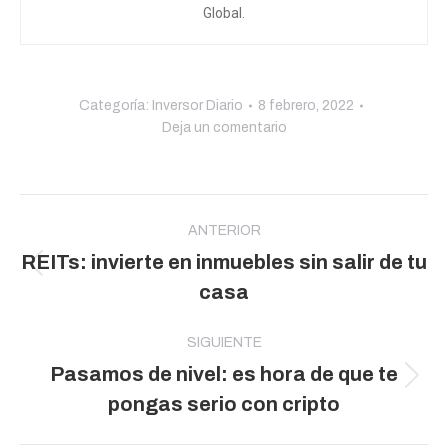
Global.
Categoría:
Inversor Diario
8 febrero, 2022
Deja un comentario
Navegación
entre
ANTERIOR
REITs: invierte en inmuebles sin salir de tu
publicaciones
Publicación
casa
anterior:
SIGUIENTE
Pasamos de nivel: es hora de que te
Publicación
pongas serio con cripto
siguiente: