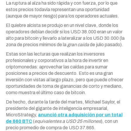
La ruptura al alza ha sido rápida y con fuerza, por lo que
estos precios todavía representan una oportunidad
(aunque de mayor riesgo) para los operadores actuales.
El quiebre alcista se produjo en un nivel clave, donde los
operadores debían decidir si los USD 38.000 eran un valor
alto para bitcoin y llevarlo a lateralizar a los USD 30.000 (la
zona de precios mínimos de la
gran caída
de julio pasado).
Estas son las lecturas que realizan los inversores
profesionales y corporativos a la hora de invertir en
criptomonedas: aprovechar las caídas para sumar
posiciones a precios de descuento. Esto es una gran
inversión con vistas al largo plazo, pero que puede ofrecer
oportunidades de toma de ganancias de corto y mediano,
como muestra el último caso de bitcoin.
De hecho, durante la tarde del martes, Michael Saylor, el
presidente del gigante de inteligencia empresarial,
MicroStrategy,
anunció otra adquisición por un total
de 660 BTC
(
equivalentes a USD 25 millones
), con un
precio promedio de compra de USD 37.865.