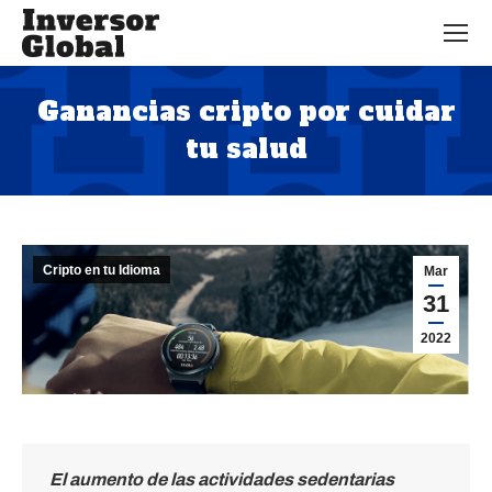
Ganancias cripto por cuidar
tu salud
Estás aquí:
Cripto en tu Idioma
Mar
31
2022
El aumento de las actividades sedentarias