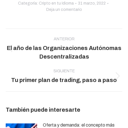
Categoría:
Cripto en tu Idioma
31 marzo, 2022
Deja un comentario
Navegación
entre
ANTERIOR
El año de las Organizaciones Autónomas
publicaciones
Publicación
Descentralizadas
anterior:
SIGUIENTE
Publicación
Tu primer plan de trading, paso a paso
siguiente:
También puede interesarte
Oferta y demanda: el concepto más