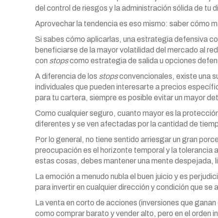
del control de riesgos y la administración sólida de tu d
Aprovechar la tendencia es eso mismo: saber cómo max
Si sabes cómo aplicarlas, una estrategia defensiva c
beneficiarse de la mayor volatilidad del mercado al redu
con
stops
como estrategia de salida u opciones defensi
A diferencia de los
stops
convencionales, existe una su
individuales que pueden interesarte a precios específi
para tu cartera, siempre es posible evitar un mayor det
Como cualquier seguro, cuanto mayor es la protección
diferentes y se ven afectadas por la cantidad de tiem
Por lo general, no tiene sentido arriesgar un gran porc
preocupación es el horizonte temporal y la tolerancia 
estas cosas, debes mantener una mente despejada, li
La emoción a menudo nubla el buen juicio y es perjudic
para invertir en cualquier dirección y condición que se a
La venta en corto de acciones (inversiones que gana
como comprar barato y vender alto, pero en el orden i