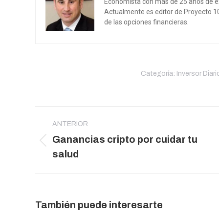
Economista con más de 25 años de expe
Actualmente es editor de Proyecto 
de las opciones financieras.
Categoría:
Inversor Diari
Navegación
entre
ANTERIOR
Ganancias cripto por cuidar tu
publicaciones
Publicación
salud
anterior:
También puede interesarte