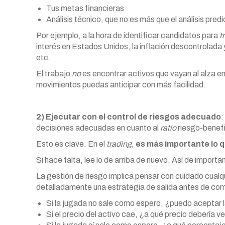
Tus metas financieras
Análisis técnico, que no es más que el análisis predi
Por ejemplo, a la hora de identificar candidatos para
t
interés en Estados Unidos, la inflación descontrolada 
etc.
El trabajo
no
es encontrar activos que vayan al alza e
movimientos puedas anticipar con más facilidad.
2) Ejecutar con el control de riesgos adecuado
:
decisiones adecuadas en cuanto al
ratio
riesgo-benefi
Esto es clave. En el
trading
,
es más importante lo q
Si hace falta, lee lo de arriba de nuevo. Así de importa
La gestión de riesgo implica pensar con cuidado cualq
detalladamente una estrategia de salida antes de com
Si la jugada no sale como espero, ¿puedo aceptar 
Si el precio del activo cae, ¿a qué precio debería 