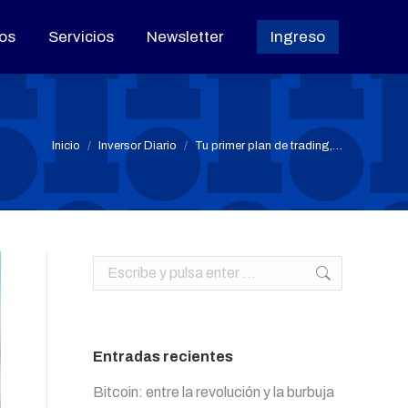
os
os
Servicios
Servicios
Newsletter
Newsletter
Ingreso
Ingreso
Estás aquí:
Inicio
Inversor Diario
Tu primer plan de trading,…
Buscar:
Entradas recientes
Bitcoin: entre la revolución y la burbuja