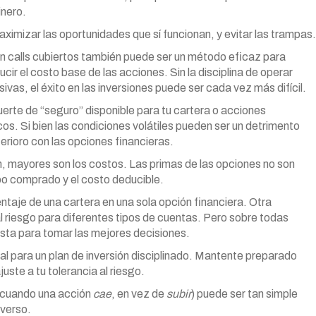
inero.
imizar las oportunidades que sí funcionan, y evitar las trampas.
on calls cubiertos también puede ser un método eficaz para
cir el costo base de las acciones. Sin la disciplina de operar
vas, el éxito en las inversiones puede ser cada vez más difícil.
erte de “seguro” disponible para tu cartera o acciones
cos. Si bien las condiciones volátiles pueden ser un detrimento
erioro con las opciones financieras.
, mayores son los costos. Las primas de las opciones no son
po comprado y el costo deducible.
entaje de una cartera en una sola opción financiera. Otra
al riesgo para diferentes tipos de cuentas. Pero sobre todas
sta para tomar las mejores decisiones.
ial para un plan de inversión disciplinado. Mantente preparado
juste a tu tolerancia al riesgo.
n cuando una acción
cae
, en vez de
subir
) puede ser tan simple
nverso.