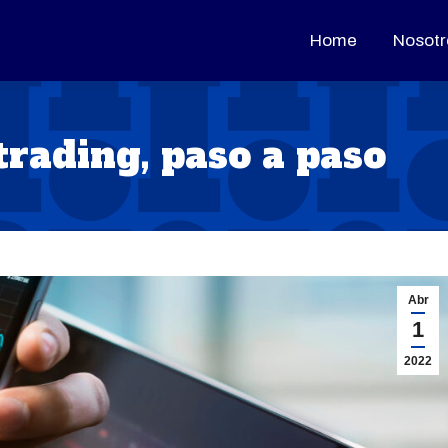
Home
Home
Nosotr
Nosotr
trading, paso a paso
Abr
1
2022