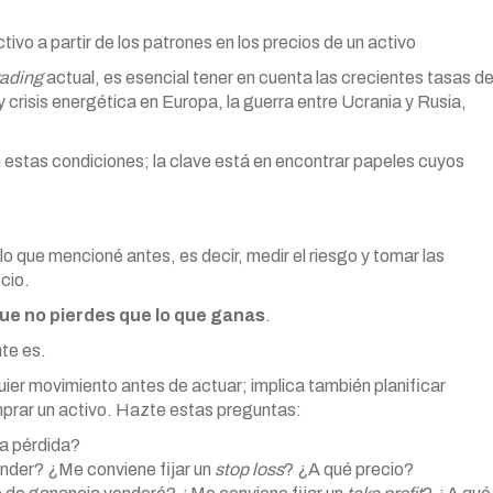
ctivo a partir de los patrones en los precios de un activo
rading
actual, es esencial tener en cuenta las crecientes tasas d
y crisis energética en Europa, la guerra entre Ucrania y Rusia,
n estas condiciones; la clave está en encontrar papeles cuyos
 lo que mencioné antes, es decir, medir el riesgo y tomar las
cio.
ue no pierdes que lo que ganas
.
nte es.
uier movimiento antes de actuar; implica también planificar
prar un activo. Hazte estas preguntas:
la pérdida?
vender? ¿Me conviene fijar un
stop loss
? ¿A qué precio?