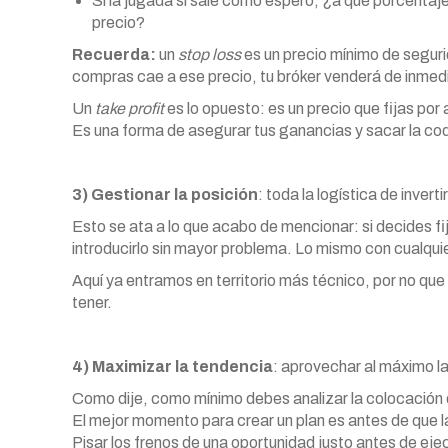
Si la jugada sí sale como espero, ¿a qué porcenta
precio?
Recuerda:
un
stop loss
es un precio mínimo de segurid
compras cae a ese precio, tu bróker venderá de inmedi
Un
take profit
es lo opuesto: es un precio que fijas por 
Es una forma de asegurar tus ganancias y sacar la cod
3) Gestionar la posición
: toda la logística de invert
Esto se ata a lo que acabo de mencionar: si decides fi
introducirlo sin mayor problema. Lo mismo con cualquie
Aquí ya entramos en territorio más técnico, por no que
tener.
4) Maximizar la tendencia
: aprovechar al máximo la
Como dije, como mínimo debes analizar la colocación
El mejor momento para crear un plan es antes de que l
Pisar los frenos de una oportunidad justo antes de eje