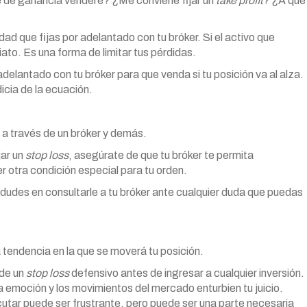
je de ganancia venderé? ¿Me conviene fijar un
take profit
? ¿A qué
ad que fijas por adelantado con tu bróker. Si el activo que
ato. Es una forma de limitar tus pérdidas.
adelantado con tu bróker para que venda si tu posición va al alza.
icia de la ecuación.
ir a través de un bróker y demás.
jar un
stop loss
, asegúrate de que tu bróker te permita
r otra condición especial para tu orden.
 dudes en consultarle a tu bróker ante cualquier duda que puedas
 tendencia en la que se moverá tu posición.
 de un
stop loss
defensivo antes de ingresar a cualquier inversión.
a emoción y los movimientos del mercado enturbien tu juicio.
cutar puede ser frustrante, pero puede ser una parte necesaria