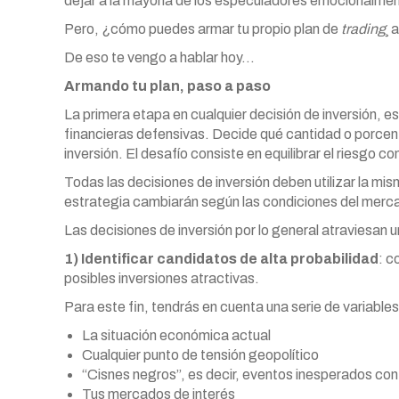
dejar a la mayoría de los especuladores emocionalment
Pero, ¿cómo puedes armar tu propio plan de
trading
¸ 
De eso te vengo a hablar hoy…
Armando tu plan, paso a paso
La primera etapa en cualquier decisión de inversión, es
financieras defensivas. Decide qué cantidad o porcen
inversión. El desafío consiste en equilibrar el riesgo co
Todas las decisiones de inversión deben utilizar la mis
estrategia cambiarán según las condiciones del merc
Las decisiones de inversión por lo general atraviesan 
1) Identificar candidatos de alta probabilidad
: c
posibles inversiones atractivas.
Para este fin, tendrás en cuenta una serie de variables
La situación económica actual
Cualquier punto de tensión geopolítico
“Cisnes negros”, es decir, eventos inesperados con
Tus mercados de interés