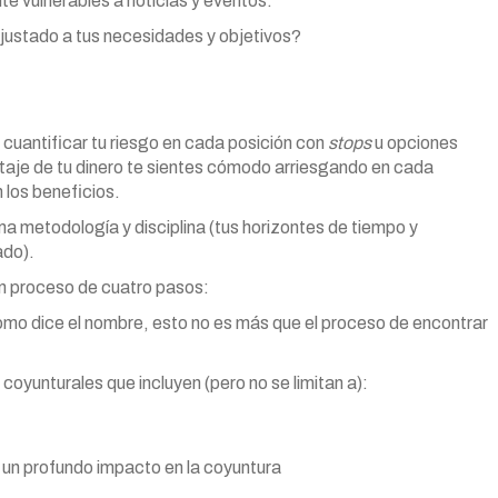
e vulnerables a noticias y eventos.
ajustado a tus necesidades y objetivos?
 cuantificar tu riesgo en cada posición con
stops
u opciones
taje de tu dinero te sientes cómodo arriesgando en cada
n los beneficios.
ma metodología y disciplina (tus horizontes de tiempo y
ado).
un proceso de cuatro pasos:
omo dice el nombre, esto no es más que el proceso de encontrar
 coyunturales que incluyen (pero no se limitan a):
 un profundo impacto en la coyuntura