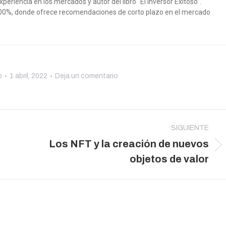
riencia en los mercados y autor del libro “El Inversor Exitoso”.
100%, donde ofrece recomendaciones de corto plazo en el mercado
o
1 abril, 2022
Deja un comentario
SIGUIENTE
Los NFT y la creación de nuevos
Publicación
objetos de valor
siguiente: