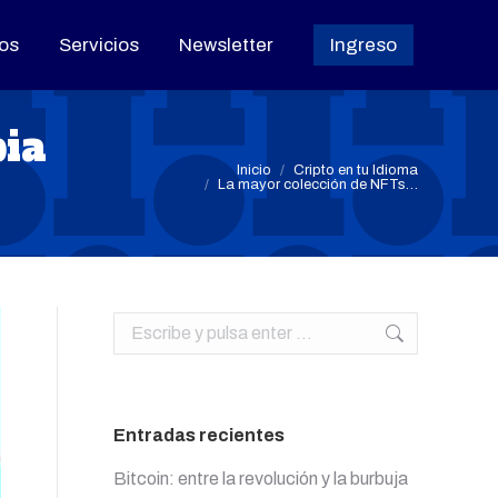
os
os
Servicios
Servicios
Newsletter
Newsletter
Ingreso
Ingreso
pia
Estás aquí:
Inicio
Cripto en tu Idioma
La mayor colección de NFTs…
Buscar:
Entradas recientes
Bitcoin: entre la revolución y la burbuja