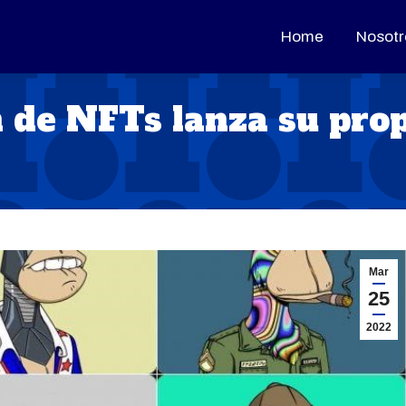
Home
Home
Nosotr
Nosotr
 de NFTs lanza su pro
Mar
25
2022