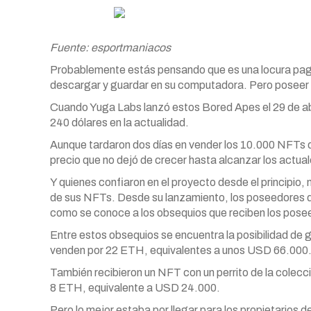
Fuente: esportmaniacos
Probablemente estás pensando que es una locura pag
descargar y guardar en su computadora. Pero poseer 
Cuando Yuga Labs lanzó estos Bored Apes el 29 de ab
240 dólares en la actualidad.
Aunque tardaron dos días en vender los 10.000 NFTs d
precio que no dejó de crecer hasta alcanzar los actua
Y quienes confiaron en el proyecto desde el principio,
de sus NFTs. Desde su lanzamiento, los poseedores d
como se conoce a los obsequios que reciben los pose
Entre estos obsequios se encuentra la posibilidad de
venden por 22 ETH, equivalentes a unos USD 66.000
También recibieron un NFT con un perrito de la colec
8 ETH, equivalente a USD 24.000.
Pero lo mejor estaba por llegar para los propietarios