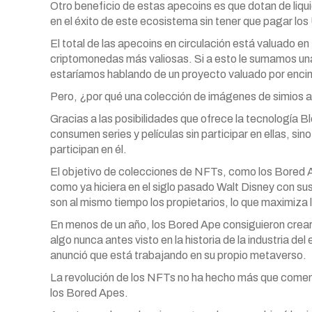
Otro beneficio de estas
apecoins
es que dotan de liqui
en el éxito de este ecosistema sin tener que pagar 
El total de las
apecoins
en circulación está valuado en 
criptomonedas más valiosas. Si a esto le sumamos una
estaríamos hablando de un proyecto valuado por enci
Pero, ¿por qué una colección de imágenes de simios ab
Gracias a las posibilidades que ofrece la tecnología B
consumen series y películas sin participar en ellas, si
participan en él.
El objetivo de colecciones de NFTs, como los Bored A
como ya hiciera en el siglo pasado Walt Disney con su
son al mismo tiempo los propietarios, lo que maximiza l
En menos de un año, los Bored
Ape
consiguieron crear
algo nunca antes visto en la historia de la industria d
anunció que está trabajando en su propio metaverso.
La revolución de los NFTs no ha hecho más que comenz
los Bored Apes.