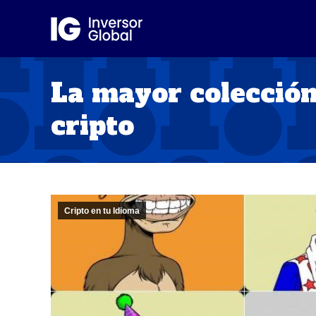
La mayor colección
cripto
Cripto en tu Idioma