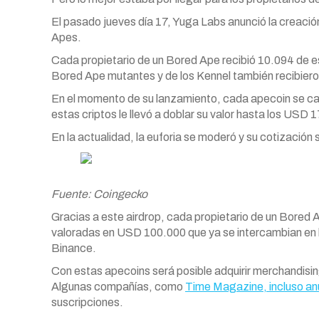
El pasado jueves día 17, Yuga Labs anunció la creaci
Apes.
Cada propietario de un Bored
Ape
recibió 10.094 de e
Bored
Ape
mutantes y de los Kennel también recibiero
En el momento de su lanzamiento, cada
apecoin
se ca
estas criptos le llevó a doblar su valor hasta los USD 1
En la actualidad, la euforia se moderó y su cotización 
Fuente: Coingecko
Gracias a este airdrop, cada propietario de un Bored
valoradas en USD 100.000 que ya se intercambian en 
Binance.
Con estas
apecoins
será posible adquirir merchandis
Algunas compañías, como
Time Magazine, incluso an
suscripciones.