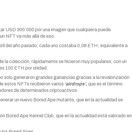
ar USD 300.000 por una imagen que cualquiera puede
un NFT va más allá de eso.
ril del año pasado, cada uno costaba 0,08 ETH, equivalente a
e la colección, rápidamente se hicieron muy populares, con un
les 100 ETH por unidad.
 no solo generaron grandes ganancias gracias a la revalorización
e estos NFTs recibieron varios
‘airdrops’,
que es el término
edores de determinados criptoactivos.
 generar un nuevo Bored
Ape
mutante, que en la actualidad se
.
ción Bored
Ape
Kennel Club, que en la actualidad está valorado en
 de los Bored Apes…