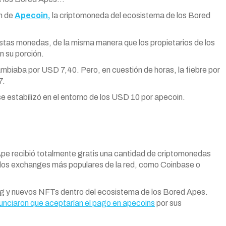
ón de
Apecoin
,
la criptomoneda del ecosistema de los Bored
stas monedas, de la misma manera que los propietarios de los
n su porción.
mbiaba por USD 7,40. Pero, en cuestión de horas, la fiebre por
7.
se estabilizó en el entorno de los USD 10 por
apecoin
.
Ape
recibió totalmente gratis una cantidad de criptomonedas
los exchanges más populares de la red, como Coinbase o
ing y nuevos NFTs dentro del ecosistema de los Bored Apes.
unciaron que aceptarían el pago en
apecoins
por sus