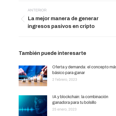
Navegación
entre
ANTERIOR
La mejor manera de generar
publicaciones
Publicación
ingresos pasivos en cripto
anterior:
También puede interesarte
Oferta y demanda: el concepto má
básico para ganar
2 febrero, 2023
IA y blockchain: la combinación
ganadora para tu bolsillo
25 enero, 2023