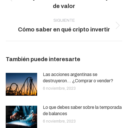
publicaciones
Publicación
de valor
anterior:
SIGUIENTE
Publicación
Cómo saber en qué cripto invertir
siguiente:
También puede interesarte
Las acciones argentinas se
destruyeron… ¿Comprar o vender?
6 noviembre, 2023
Lo que debes saber sobre la temporada
de balances
6 noviembre, 2023