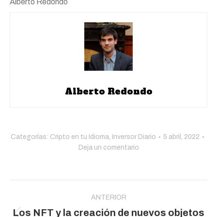
Alberto Redondo
Alberto Redondo
Categorías:
Cripto en tu Idioma
,
Inversor Diario
5 abril, 2022
Deja un comentario
Navegación
entre
ANTERIOR
Los NFT y la creación de nuevos objetos