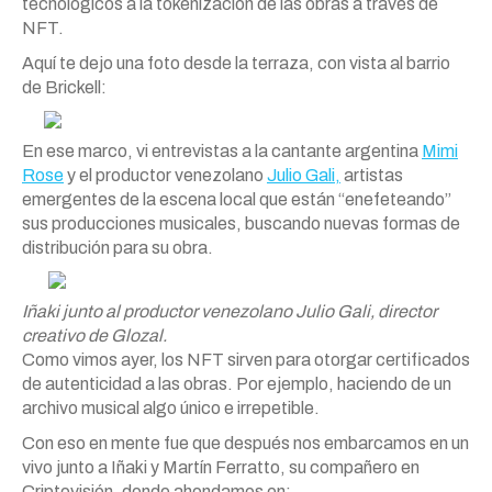
tecnológicos a la tokenización de las obras a través de
NFT.
Aquí te dejo una foto desde la terraza, con vista al barrio
de Brickell:
En ese marco, vi entrevistas a la cantante argentina
Mimi
Rose
y el productor venezolano
Julio Gali,
artistas
emergentes de la escena local que están “enefeteando”
sus producciones musicales, buscando nuevas formas de
distribución para su obra.
Iñaki junto al productor venezolano Julio Gali, director
creativo de Glozal.
Como vimos ayer, los NFT sirven para otorgar certificados
de autenticidad a las obras. Por ejemplo, haciendo de un
archivo musical algo único e irrepetible.
Con eso en mente fue que después nos embarcamos en un
vivo junto a Iñaki y Martín Ferratto, su compañero en
Criptovisión, donde ahondamos en: