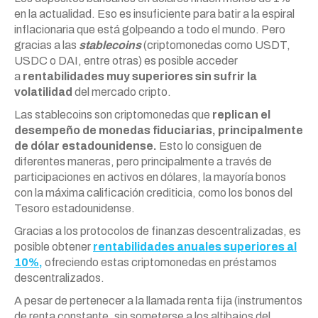
en la actualidad. Eso es insuficiente para batir a la espiral
inflacionaria que está golpeando a todo el mundo. Pero
gracias a las
stablecoins
(criptomonedas como USDT,
USDC o DAI, entre otras) es posible acceder
a
rentabilidades muy superiores sin sufrir la
volatilidad
del mercado cripto.
Las stablecoins son criptomonedas que
replican el
desempeño de monedas fiduciarias, principalmente
de dólar estadounidense.
Esto lo consiguen de
diferentes maneras, pero principalmente a través de
participaciones en activos en dólares, la mayoría bonos
con la máxima calificación crediticia, como los bonos del
Tesoro estadounidense.
Gracias a los protocolos de finanzas descentralizadas, es
posible obtener
rentabilidades anuales superiores al
10%,
ofreciendo estas criptomonedas en préstamos
descentralizados.
A pesar de pertenecer a la llamada renta fija (instrumentos
de renta constante, sin someterse a los altibajos del