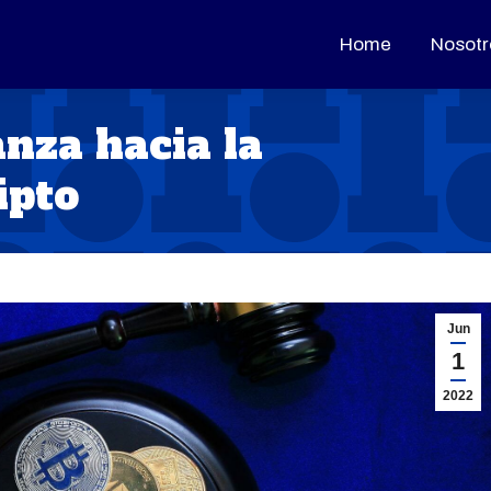
Home
Home
Nosotr
Nosotr
nza hacia la
ipto
Jun
1
2022