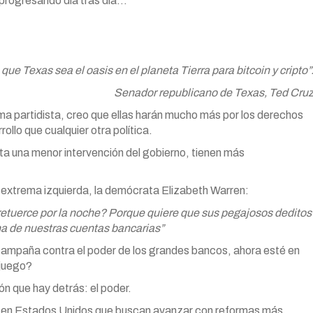
 progresando día tras día…
que Texas sea el oasis en el planeta Tierra para bitcoin y cripto”
Senador republicano de Texas, Ted Cru
ma partidista, creo que ellas harán mucho más por los derechos
rollo que cualquier otra política.
ta una menor intervención del gobierno, tienen más
de extrema izquierda, la demócrata Elizabeth Warren:
 retuerce por la noche? Porque quiere que sus pegajosos deditos
na de nuestras cuentas bancarias”
 campaña contra el poder de los grandes bancos, ahora esté en
 juego?
n que hay detrás: el poder.
s en Estados Unidos que buscan avanzar con reformas más