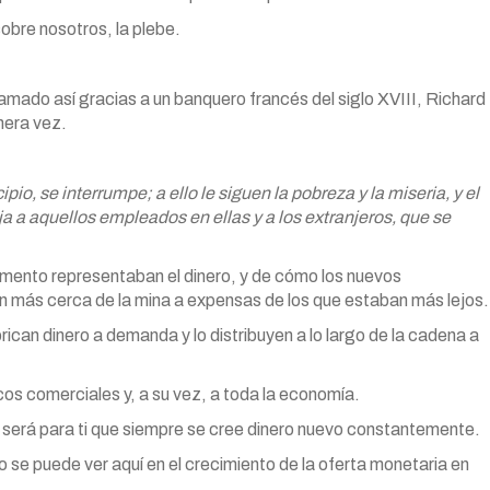
obre nosotros, la plebe.
llamado así gracias a un banquero francés del siglo XVIII, Richard
mera vez.
ipio, se interrumpe; a ello le siguen la pobreza y la miseria, y el
ja a aquellos empleados en ellas y a los extranjeros, que se
omento representaban el dinero, y de cómo los nuevos
n más cerca de la mina a expensas de los que estaban más lejos.
rican dinero a demanda y lo distribuyen a lo largo de la cadena a
cos comerciales y, a su vez, a toda la economía.
será para ti que siempre se cree dinero nuevo constantemente.
 se puede ver aquí en el crecimiento de la oferta monetaria en