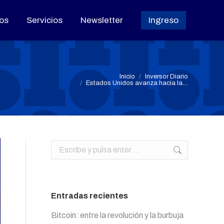
os
os
Servicios
Servicios
Newsletter
Newsletter
Ingreso
Ingreso
Estás aquí:
Inicio
Inversor Diario
Estados Unidos avanza hacia la…
Buscar:
Entradas recientes
Bitcoin: entre la revolución y la burbuja