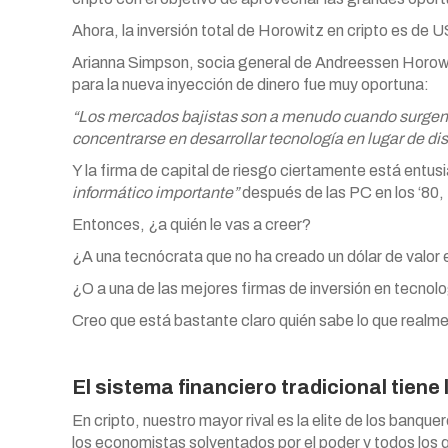
Ahora, la inversión total de Horowitz en cripto es de 
Arianna Simpson, socia general de Andreessen Horowi
para la nueva inyección de dinero fue muy oportuna:
“Los mercados bajistas son a menudo cuando surgen
concentrarse en desarrollar tecnología en lugar de dist
Y la firma de capital de riesgo ciertamente está entus
informático importante”
después de las PC en los ‘80, 
Entonces, ¿a quién le vas a creer?
¿A una tecnócrata que no ha creado un dólar de valor
¿O a una de las mejores firmas de inversión en tecnol
Creo que está bastante claro quién sabe lo que real
El sistema financiero tradicional tiene
En cripto, nuestro mayor rival es la elite de los banq
los economistas solventados por el poder y todos los q