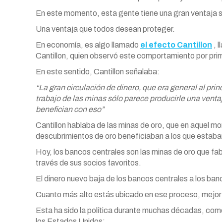
En este momento, esta gente tiene una gran ventaja s
Una ventaja que todos desean proteger.
En economía, es algo llamado
el efecto Cantillon
, 
Cantillon, quien observó este comportamiento por pri
En este sentido, Cantillon señalaba:
“La gran circulación de dinero, que era general al princ
trabajo de las minas sólo parece producirle una venta
benefician con eso”
Cantillon hablaba de las minas de oro, que en aquel m
descubrimientos de oro beneficiaban a los que estaba
Hoy, los bancos centrales son las minas de oro que fab
través de sus socios favoritos.
El dinero nuevo baja de los bancos centrales a los ban
Cuanto más alto estás ubicado en ese proceso, mejor 
Esta ha sido la política durante muchas décadas, como
los Estados Unidos: