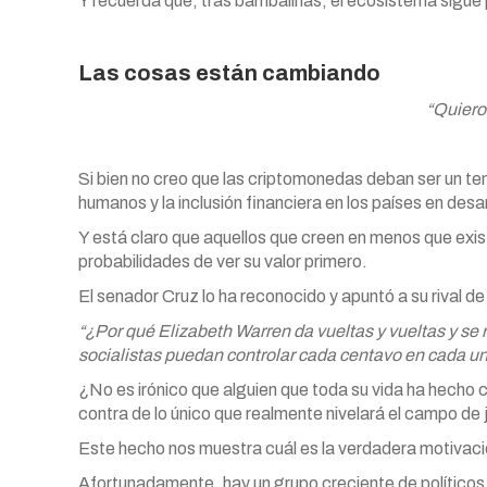
Y recuerda que, tras bambalinas, el ecosistema sigue
Las cosas están cambiando
“Quiero 
Si bien no creo que las criptomonedas deban ser un te
humanos y la inclusión financiera en los países en desar
Y está claro que aquellos que creen en menos que exis
probabilidades de ver su valor primero.
El senador Cruz lo ha reconocido y apuntó a su rival 
“¿Por qué Elizabeth Warren da vueltas y vueltas y se
socialistas puedan controlar cada centavo en cada u
¿No es irónico que alguien que toda su vida ha hecho
contra de lo único que realmente nivelará el campo de
Este hecho nos muestra cuál es la verdadera motivació
Afortunadamente, hay un grupo creciente de político