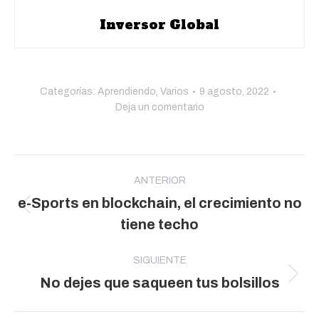
Inversor Global
Categorías:
Aprendiendo
,
Varios
9 agosto, 2022
Deja un comentario
Navegación
entre
ANTERIOR
e-Sports en blockchain, el crecimiento no
publicaciones
Publicación
tiene techo
anterior:
SIGUIENTE
Publicación
No dejes que saqueen tus bolsillos
siguiente: