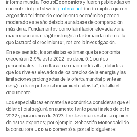
informe mundial
FocusEconomics
y fueron publicadas en
una nota del portal web
Iprofesional
donde explica que en
Argentina “el ritmo de crecimiento económico parece
moderado este año debido a una base de comparación
más dura. Fundamentos como la inflación elevada y una
macroeconomía frágil restringirán la demanda interna, lo
que lastrará el crecimiento”, refiere la investigación.
En ese sentido, los analistas estiman que la economía
crecerá un 2.9% este 2022; es decir, 0.1 puntos
porcentuales. “La inflación se mantendrá alta, debido a
que los niveles elevados de los precios de la energía y las
limitaciones prolongadas de la oferta mundial plantean
riesgos de un potencial movimiento alcista”, detalla el
documento.
Los especialistas en materia económica consideran que el
dólar oficial seguirá en aumento tanto para finales de este
2022 y para inicios de 2023. Iprofesional recabó la opinión
de estos expertos; por ejemplo, Sebastián Menescaldi de
la consultora
Eco Go
comentó al portal lo siguiente: