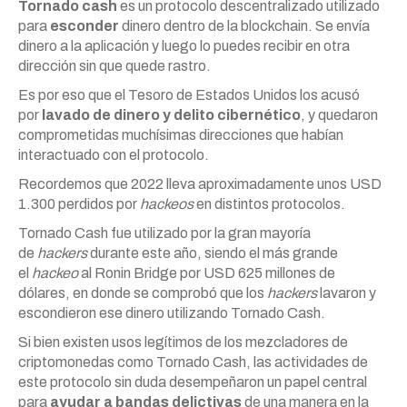
Tornado cash
es un protocolo descentralizado utilizado
para
esconder
dinero dentro de la blockchain. Se envía
dinero a la aplicación y luego lo puedes recibir en otra
dirección sin que quede rastro.
Es por eso que el Tesoro de Estados Unidos los acusó
por
lavado de dinero y delito cibernético
, y quedaron
comprometidas muchísimas direcciones que habían
interactuado con el protocolo.
Recordemos que 2022 lleva aproximadamente unos USD
1.300 perdidos por
hackeos
en distintos protocolos.
Tornado Cash fue utilizado por la gran mayoría
de
hackers
durante este año, siendo el más grande
el
hackeo
al Ronin Bridge por USD 625 millones de
dólares, en donde se comprobó que los
hackers
lavaron y
escondieron ese dinero utilizando Tornado Cash.
Si bien existen usos legítimos de los mezcladores de
criptomonedas como Tornado Cash, las actividades de
este protocolo sin duda desempeñaron un papel central
para
ayudar a bandas delictivas
de una manera en la