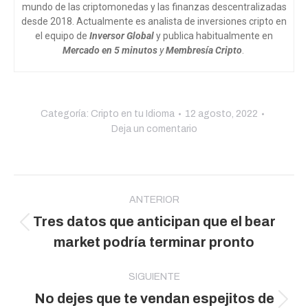
mundo de las criptomonedas y las finanzas descentralizadas
desde 2018. Actualmente es analista de inversiones cripto en
el equipo de
Inversor Global
y publica habitualmente en
Mercado en 5 minutos
y
Membresía Cripto
.
Categoría:
Cripto en tu Idioma
12 agosto, 2022
Deja un comentario
Navegación
entre
ANTERIOR
Tres datos que anticipan que el bear
publicaciones
Publicación
market podría terminar pronto
anterior:
SIGUIENTE
No dejes que te vendan espejitos de
Publicación