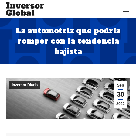
La automotriz que podría
romper con la tendencia
bajista
Estás aquí:
Inversor Diario
Sep
30
2022