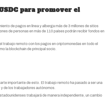
 USDC para promover el
ento de pagos en línea y alberga más de 3 millones de sitios
lones de personas en más de 110 países podrán recibir fondos en
del trabajo remoto con los pagos en criptomonedas en todo el
mo la blockchain de principal socio.
arte importante de esto. El trabajo remoto ha pasado a ser una
s y de los trabajadores autónomos.
 estadounidenses trabajará de manera independiente, un cambio