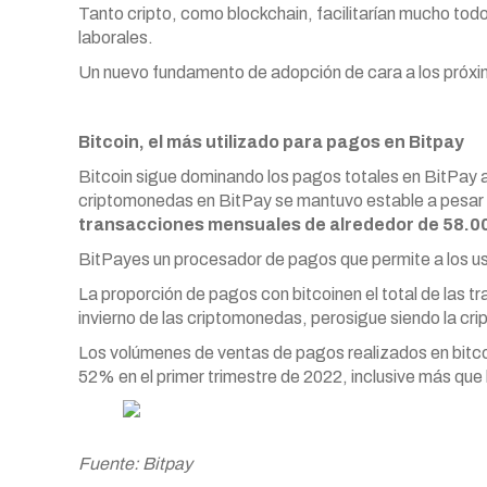
Tanto cripto, como blockchain, facilitarían mucho tod
laborales.
Un nuevo fundamento de adopción de cara a los próxi
Bitcoin, el más utilizado para pagos en Bitpay
Bitcoin sigue dominando los pagos totales en BitPay a
criptomonedas en BitPay se mantuvo estable a pesar 
transacciones mensuales de alrededor de 58.00
BitPay
es un procesador de pagos que permite a los u
La proporción de pagos con bitcoin
en el total de las 
invierno de las criptomonedas, pero
sigue siendo la cr
Los volúmenes de ventas de pagos realizados en bitco
52% en el primer trimestre de 2022, inclusive más que
Fuente: Bitpay