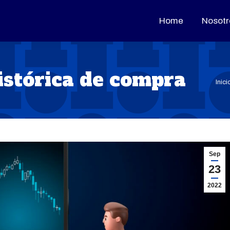
Home
Home
Nosotr
Nosotr
istórica de compra
Est
Inici
Sep
23
2022