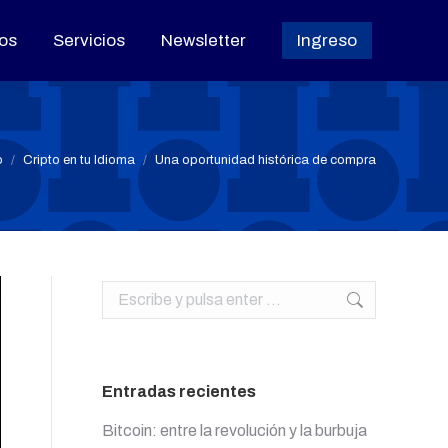
os
os
Servicios
Servicios
Newsletter
Newsletter
Ingreso
Ingreso
ás aquí:
o
Cripto en tu Idioma
Una oportunidad histórica de compra
Buscar:
Entradas recientes
Bitcoin: entre la revolución y la burbuja