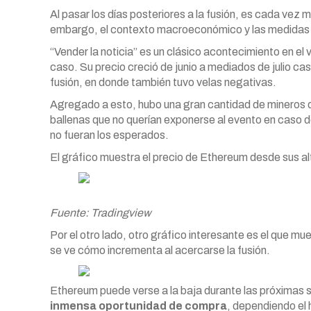
Al pasar los días posteriores a la fusión, es cada vez m
embargo, el contexto macroeconómico y las medidas 
“Vender la noticia” es un clásico acontecimiento en el
caso. Su precio creció de junio a mediados de julio ca
fusión, en donde también tuvo velas negativas.
Agregado a esto, hubo una gran cantidad de mineros 
ballenas que no querían exponerse al evento en caso d
no fueran los esperados.
El gráfico muestra el precio de Ethereum desde sus alto
Fuente: Tradingview
Por el otro lado, otro gráfico interesante es el que m
se ve cómo incrementa al acercarse la fusión.
Ethereum puede verse a la baja durante las próxim
inmensa oportunidad de compra
, dependiendo el 