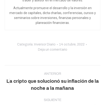
trader y asesor en el mercado de valores.
Actualmente promueve el desarrollo y la inversión en
mercado de capitales, dicta charlas, conferencias, cursos y
seminarios sobre inversiones, finanzas personales y
planeación financieras.
Categoría:
Inversor Diario
14 octubre, 2022
Deja un comentario
Navegación
entre
ANTERIOR
La cripto que solucionó su inflación de la
publicaciones
Publicación
noche a la mañana
anterior:
SIGUIENTE