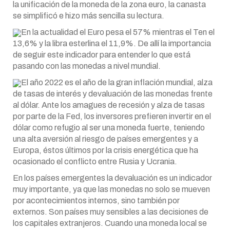
la unificación de la moneda de la zona euro, la canasta
se simplificó e hizo más sencilla su lectura.
En la actualidad el Euro pesa el 57% mientras el Ten el
13,6% y la libra esterlina el 11,9%. De allí la importancia
de seguir este indicador para entender lo que está
pasando con las monedas a nivel mundial.
El año 2022 es el año de la gran inflación mundial, alza
de tasas de interés y devaluación de las monedas frente
al dólar. Ante los amagues de recesión y alza de tasas
por parte de la Fed, los inversores prefieren invertir en el
dólar como refugio al ser una moneda fuerte, teniendo
una alta aversión al riesgo de países emergentes y a
Europa, éstos últimos por la crisis energética que ha
ocasionado el conflicto entre Rusia y Ucrania.
En los países emergentes la devaluación es un indicador
muy importante, ya que las monedas no solo se mueven
por acontecimientos internos, sino también por
externos. Son países muy sensibles a las decisiones de
los capitales extranjeros. Cuando una moneda local se