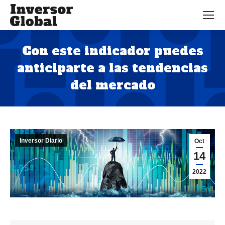
Con este indicador puedes
anticiparte a las tendencias
del mercado
Estás aquí:
Inversor Diario
Oct
14
2022