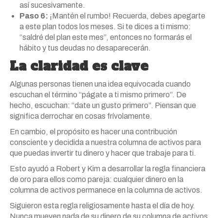
así sucesivamente.
Paso 6:
¡Mantén el rumbo! Recuerda, debes apegarte
a este plan todos los meses. Si te dices a ti mismo:
“saldré del plan este mes”, entonces no formarás el
hábito y tus deudas no desaparecerán.
La claridad es clave
Algunas personas tienen una idea equivocada cuando
escuchan el término “págate a ti mismo primero”. De
hecho, escuchan: “date un gusto primero”. Piensan que
significa derrochar en cosas frívolamente.
En cambio, el propósito es hacer una contribución
consciente y decidida a nuestra columna de activos para
que puedas invertir tu dinero y hacer que trabaje para ti.
Esto ayudó a Robert y Kim a desarrollar la regla financiera
de oro para ellos como pareja: cualquier dinero en la
columna de activos permanece en la columna de activos.
Siguieron esta regla religiosamente hasta el día de hoy.
Nunca mueven nada de su dinero de su columna de activos