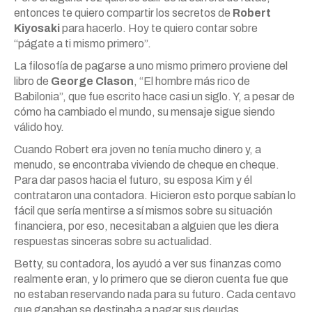
entonces te quiero compartir los secretos de
Robert
Kiyosaki
para hacerlo. Hoy te quiero contar sobre
“págate a ti mismo primero”.
La filosofía de pagarse a uno mismo primero proviene del
libro de
George Clason
, “El hombre más rico de
Babilonia”, que fue escrito hace casi un siglo. Y, a pesar de
cómo ha cambiado el mundo, su mensaje sigue siendo
válido hoy.
Cuando Robert era joven no tenía mucho dinero y, a
menudo, se encontraba viviendo de cheque en cheque.
Para dar pasos hacia el futuro, su esposa Kim y él
contrataron una contadora. Hicieron esto porque sabían lo
fácil que sería mentirse a sí mismos sobre su situación
financiera, por eso, necesitaban a alguien que les diera
respuestas sinceras sobre su actualidad.
Betty, su contadora, los ayudó a ver sus finanzas como
realmente eran, y lo primero que se dieron cuenta fue que
no estaban reservando nada para su futuro. Cada centavo
que ganaban se destinaba a pagar sus deudas.