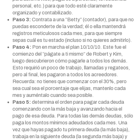
personal, etc.) para que todo esté claramente
organizado y contabilizado.
Paso 3:
Contrata a una “Betty” (contador), para que no
puedas esconderte de la verdad; él o ella mantendrá
registros meticulosos cada mes, para que siempre
sepas cuál es tu estado (incluso si no quieres admitirlo).
Paso 4:
Pon en marcha el plan 10/10/10. Este fue el
comienzo del “págate a ti mismo” de Robert y Kim,
luego descubrieron cómo pagarle a todos los demás.
Esto requirió un poco de trabajo, llamadas y regateos,
pero al final, les pagaron a todos los acreedores.
Recuerda: no tienes que comenzar con el 30%, pero
sea cual sea el porcentaje que elijas, mantenlo cada
mes y auméntalo cuando sea posible.
Paso 5:
determina el orden para pagar cada deuda
comenzando con la más baja y avanzando hacia el
pago de esa deuda. Para todas las demás deudas, sólo
paga los montos mínimos adeudados cada mes. Una
vez que hayas pagado tu primera deuda (la más baja),
trabaja en la siguiente deuda (la segunda más baja) y