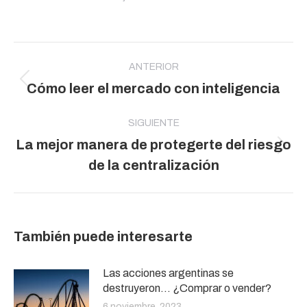
Navegación
entre
ANTERIOR
Publicación
Cómo leer el mercado con inteligencia
publicaciones
anterior:
SIGUIENTE
La mejor manera de protegerte del riesgo
Publicación
de la centralización
siguiente:
También puede interesarte
Las acciones argentinas se
destruyeron… ¿Comprar o vender?
6 noviembre, 2023