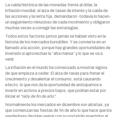
La caída histórica de las monedas frente al dólar, la
inflación mundial, el alza de tasas de interés y la caída de
las acciones y la renta fija, demandaron -todavía lo hacen-
un seguimiento minucioso de cada movimiento y obligaron
muchas veces a corregir las estrategias.
Todos estos factores juntos jamás se habían visto en la
historia de los mercados bursátiles. Y se convierte en un
llamado a la acción, porque hay grandes oportunidades de
inversión si aprovechas la “alta marea” y lo que se va a
venir.
La inflación en el mundo ha comenzado a mostrar signos
de que empieza a ceder. El alza de tasas para frenar el
crecimiento y desalentar el consumo, está causando
efecto, lo que nos da la oportunidad de anticiparnos e
invertir en activos a precios bajos, que podrían estar por
iniciar el
“rally de fin de año”.
Normalmente los mercados en diciembre son alcistas, ya
que comienzan las fiestas de fin de año lo que hace que los
vendedores decidan seguir con su portafolio invertidos al