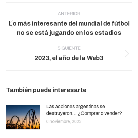
Navegación
entre
ANTERIOR
Lo más interesante del mundial de fútbol
publicaciones
Publicación
no se está jugando en los estadios
anterior:
SIGUIENTE
Publicación
2023, el año de la Web3
siguiente:
También puede interesarte
Las acciones argentinas se
destruyeron… ¿Comprar o vender?
6 noviembre, 2023