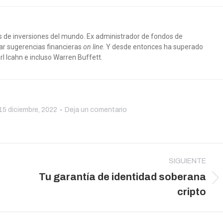
s de inversiones del mundo. Ex administrador de fondos de
ar sugerencias financieras
on line
. Y desde entonces ha superado
l Icahn e incluso Warren Buffett.
15 diciembre, 2022
Deja un comentario
SIGUIENTE
Tu garantía de identidad soberana
Publicación
cripto
siguiente: