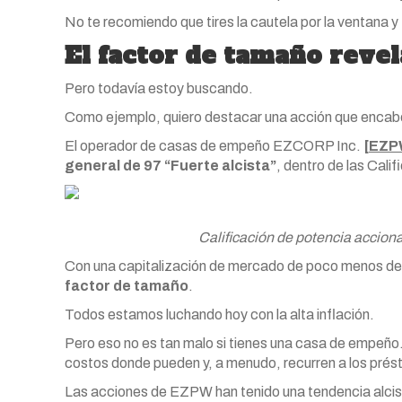
No te recomiendo que tires la cautela por la ventana 
El factor de tamaño reve
Pero todavía estoy buscando.
Como ejemplo, quiero destacar una acción que encabe
El operador de casas de empeño EZCORP Inc.
[
EZP
general
de 97
“Fuerte alcista”
, dentro de las Cali
Calificación de potencia accion
Con una capitalización de mercado de poco menos de
factor de tamaño
.
Todos estamos luchando hoy con la alta inflación.
Pero eso no es tan malo si tienes una casa de empeño.
costos donde pueden y, a menudo, recurren a los pré
Las acciones de EZPW han tenido una tendencia alcist