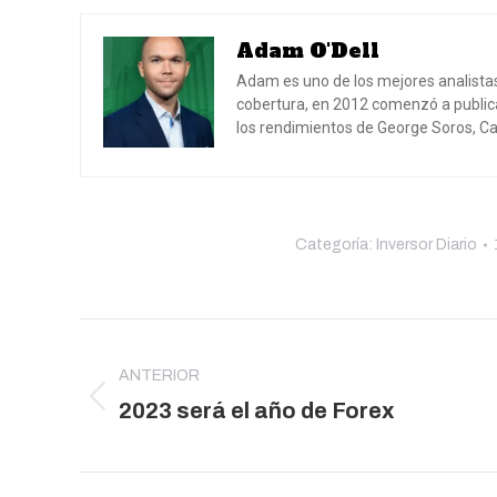
Adam O'Dell
Adam es uno de los mejores analista
cobertura, en 2012 comenzó a public
los rendimientos de George Soros, Car
Categoría:
Inversor Diario
Navegación
entre
ANTERIOR
publicaciones
Publicación
2023 será el año de Forex
anterior: