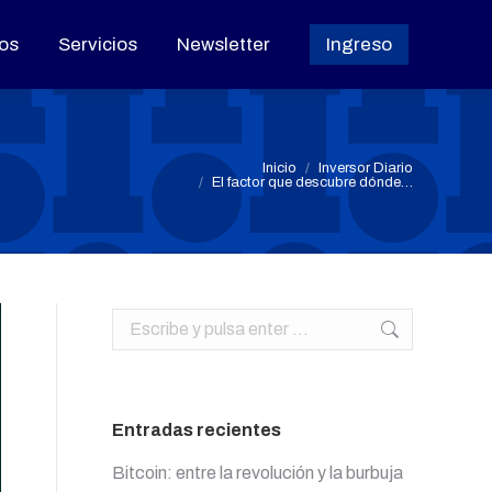
os
os
Servicios
Servicios
Newsletter
Newsletter
Ingreso
Ingreso
Estás aquí:
Inicio
Inversor Diario
El factor que descubre dónde…
Buscar:
Entradas recientes
Bitcoin: entre la revolución y la burbuja