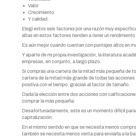
Valor
Crecimiento.
Y calidad.
Elegí estos seis factores por una razón muy específic
altas en estos factores tienden a tener un rendimiento 
Es aún mejor cuando cuentan con puntajes altos en má
Y aparte de mi propia investigación, la literatura ac
empresas, en conjunto, a largo plazo.
Si compras una cartera de la mitad más pequeña de to
cartera de la mitad más grande de todas las acciones
positiva con el tiempo, gracias al factor de tamaño.
Dada la elección entre dos acciones con calificacione
comprar la más pequeña.
Desafortunadamente, este es un momento difícil par
capitalización.
En el mismo sentido en que se necesita menos compra 
también se necesita menos venta para enviarla a la ba