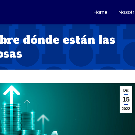
Home
Home
Nosotr
Nosotr
ubre dónde están las
osas
Dic
15
2022