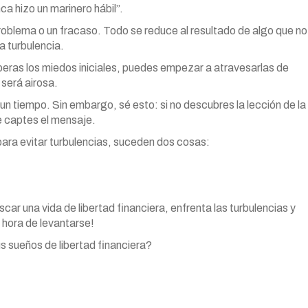
ca hizo un marinero hábil”.
roblema o un fracaso. Todo se reduce al resultado de algo que no
la turbulencia.
peras los miedos iniciales, puedes empezar a atravesarlas de
 será airosa.
n tiempo. Sin embargo, sé esto: si no descubres la lección de la
e captes el mensaje.
 para evitar turbulencias, suceden dos cosas:
ar una vida de libertad financiera, enfrenta las turbulencias y
hora de levantarse!
s sueños de libertad financiera?