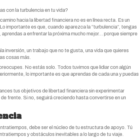
as con la turbulencia en tu vida?
camino hacia la libertad financiera no es en línea recta. Es un
 Lo importante es que, cuando aparezca la “turbulencia”, tengas
e, aprendas a enfrentar la próxima mucho mejor… porque siempre
 inversión, un trabajo que no te gusta, una vida que quieres
ras cosas más.
 preocupes. No estás solo. Todos tuvimos que lidiar con algún
nteriormente, lo importante es que aprendas de cada una y puedas
nces tus objetivos de libertad financiera sin experimentar
 de frente. Si no, seguirá creciendo hasta convertirse en un
encia
ontratiempos, debe ser el núcleo de tu estructura de apoyo. Tú
ntratiempos y obstáculos inevitables a lo largo de tu viaje.