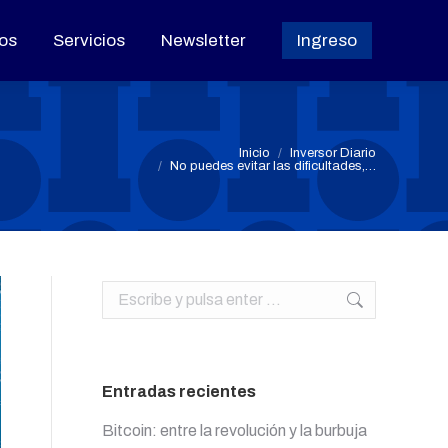
os
os
Servicios
Servicios
Newsletter
Newsletter
Ingreso
Ingreso
Estás aquí:
Inicio
Inversor Diario
No puedes evitar las dificultades,…
Buscar:
Entradas recientes
Bitcoin: entre la revolución y la burbuja