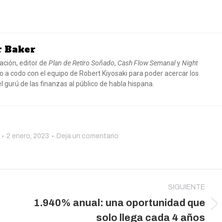
r Baker
ación, editor de
Plan de Retiro Soñado
,
Cash Flow Semanal
y
Night
o a codo con el equipo de Robert Kiyosaki para poder acercar los
 gurú de las finanzas al público de habla hispana.
2 enero, 2023
Deja un comentario
SIGUIENTE
1.940% anual: una oportunidad que
Publicación
solo llega cada 4 años
siguiente: