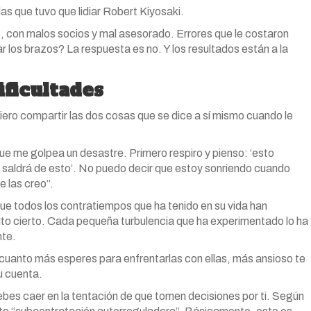
as que tuvo que lidiar Robert Kiyosaki.
s, con malos socios y mal asesorado. Errores que le costaron
ar los brazos? La respuesta es no. Y los resultados están a la
ificultades
ero compartir las dos cosas que se dice a sí mismo cuando le
 me golpea un desastre. Primero respiro y pienso: ‘esto
o saldrá de esto’. No puedo decir que estoy sonriendo cuando
e las creo”.
ue todos los contratiempos que ha tenido en su vida han
to cierto. Cada pequeña turbulencia que ha experimentado lo ha
nte.
 cuanto más esperes para enfrentarlas con ellas, más ansioso te
u cuenta.
bes caer en la tentación de que tomen decisiones por ti. Según