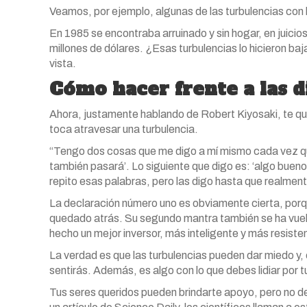
Veamos, por ejemplo, algunas de las turbulencias con l
En 1985 se encontraba arruinado y sin hogar, en juicio
millones de dólares. ¿Esas turbulencias lo hicieron baj
vista.
Cómo hacer frente a las d
Ahora, justamente hablando de Robert Kiyosaki, te qui
toca atravesar una turbulencia.
“Tengo dos cosas que me digo a mí mismo cada vez que
también pasará’. Lo siguiente que digo es: ‘algo buen
repito esas palabras, pero las digo hasta que realment
La declaración número uno es obviamente cierta, porq
quedado atrás. Su segundo mantra también se ha vuel
hecho un mejor inversor, más inteligente y más resiste
La verdad es que las turbulencias pueden dar miedo y,
sentirás. Además, es algo con lo que debes lidiar por t
Tus seres queridos pueden brindarte apoyo, pero no de