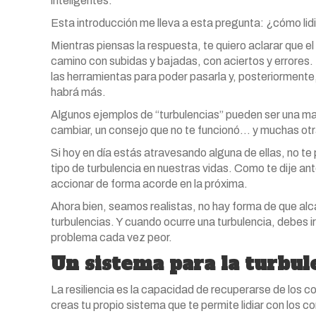
inteligentes.
Esta introducción me lleva a esta pregunta: ¿cómo lidi
Mientras piensas la respuesta, te quiero aclarar que el 
camino con subidas y bajadas, con aciertos y errores.
las herramientas para poder pasarla y, posteriorment
habrá más.
Algunos ejemplos de “turbulencias” pueden ser una mala
cambiar, un consejo que no te funcionó… y muchas ot
Si hoy en día estás atravesando alguna de ellas, no te
tipo de turbulencia en nuestras vidas. Como te dije a
accionar de forma acorde en la próxima.
Ahora bien, seamos realistas, no hay forma de que alca
turbulencias. Y cuando ocurre una turbulencia, debes ir
problema cada vez peor.
Un sistema para la turbul
La resiliencia es la capacidad de recuperarse de los c
creas tu propio sistema que te permite lidiar con los co