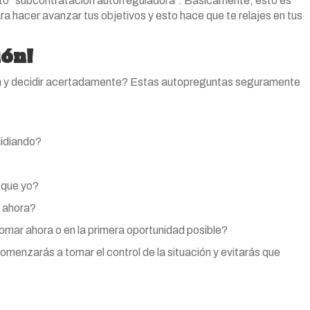
 esto “subcontratación autorreguladora”. Básicamente, esto es
 hacer avanzar tus objetivos y esto hace que te relajes en tus
ión!
ón y decidir acertadamente? Estas autopreguntas seguramente
lidiando?
 que yo?
a ahora?
omar ahora o en la primera oportunidad posible?
omenzarás a tomar el control de la situación y evitarás que