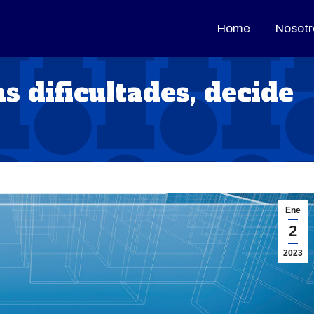
Home
Home
Nosotr
Nosotr
s dificultades, decide
Ene
2
2023