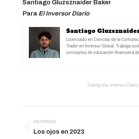
Santiago Gluzsznaider Baker
Para
El Inversor Diario
Santiago Gluzsznaide
Licenciado en Ciencias de la Comunic
Trader
en Inversor Global. Trabaja cod
conceptos de educación financiera del
Categoría:
Inversor Diario
Navegación
entre
ANTERIOR
publicaciones
Publicación
Los ojos en 2023
anterior: