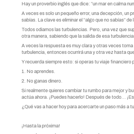
Hay un proverbio inglés que dice: “un mar en calma nun
A veces es solo un pequeño error, una decepción, un p
sabías. La clave es eliminar el “algo que no sabías” de 
Todos odiamos las turbulencias. Pero, una vez que su
otra manera, sabiendo que la salida de esa turbulencia
A veces la respuesta es muy clara y otras veces toma u
turbulencia, entonces ocurrirá una y otra vez hasta qu
Y recuerda siempre esto: si operas tu viaje financiero
1. No aprendes.
2. No ganas dinero.
Si realmente quieres cambiar tu rumbo para mejor y busc
actúa ahora. ¡Puedes hacerlo! Después de todo… ¡Es 
¿Qué vas a hacer hoy para acercarte un paso más a tu
¡Hasta la próxima!