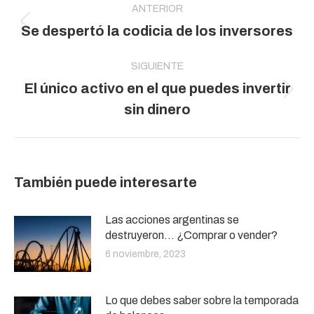
entre
ANTERIOR
Publicación
Se despertó la codicia de los inversores
publicaciones
anterior:
SIGUIENTE
El único activo en el que puedes invertir
Publicación
sin dinero
siguiente:
También puede interesarte
Las acciones argentinas se
destruyeron… ¿Comprar o vender?
6 noviembre, 2023
Lo que debes saber sobre la temporada