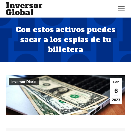
Con estos activos puedes
sacar a los espías de tu
billetera
Estás aquí:
Inversor Diario
Feb
6
2023