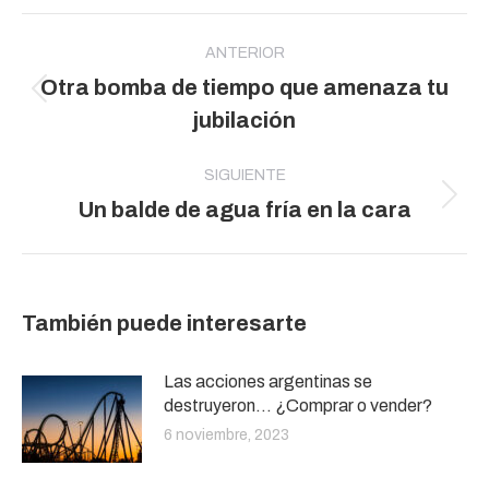
Navegación
entre
ANTERIOR
Otra bomba de tiempo que amenaza tu
publicaciones
Publicación
jubilación
anterior:
SIGUIENTE
Publicación
Un balde de agua fría en la cara
siguiente:
También puede interesarte
Las acciones argentinas se
destruyeron… ¿Comprar o vender?
6 noviembre, 2023