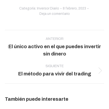
Categoría:
Inversor Diario
8 febrero, 2023
Deja un comentario
Navegación
entre
ANTERIOR
El único activo en el que puedes invertir
publicaciones
Publicación
sin dinero
anterior:
SIGUIENTE
Publicación
El método para vivir del trading
siguiente:
También puede interesarte