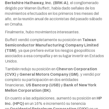
Berkshire Hathaway, Inc. (BRK-A)
, el conglomerado
dirigido por Warren Buffett, había dado señales de los
movimientos efectuados en los primeros tres meses del
año, en la reunión anual de accionistas del pasado sábado
en Omaha.
Finalmente, hubo movimientos interesantes.
Buffett vendió completamente su posición en
Taiwan
Semiconductor Manufacturing Company Limited
(TSM)
, ya que prefiere evitar los riesgos geopolíticos
asociados a esa compañía y en su lugar invertir en Estados
Unidos.
También redujo su posición en
Chevron Corporation
(CVX)
y
General Motors Company (GM)
, y vendió por
completo su participación en dos entidades
financieras,
US Bancorp (USB)
y
Bank of New York
Mellon Corporation (BK)
.
En cuanto a las adquisiciones, aumentó su posición en
HP
Inc. (HPQ)
en un 16% e incrementó su tenencia
en
Occidental Petroleum Corporation (OXY)
en un