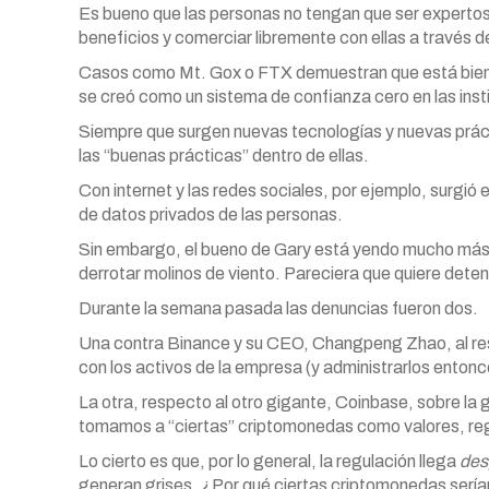
Es bueno que las personas no tengan que ser experto
beneficios y comerciar libremente con ellas a través 
Casos como Mt. Gox o FTX demuestran que está bien q
se creó como un sistema de confianza cero en las inst
Siempre que surgen nuevas tecnologías y nuevas práct
las “buenas prácticas” dentro de ellas.
Con internet y las redes sociales, por ejemplo, surgió el
de datos privados de las personas.
Sin embargo, el bueno de Gary está yendo mucho más a
derrotar molinos de viento. Pareciera que quiere deten
Durante la semana pasada las denuncias fueron dos.
Una contra Binance y su CEO, Changpeng Zhao, al res
con los activos de la empresa (y administrarlos entonc
La otra, respecto al otro gigante, Coinbase, sobre la g
tomamos a “ciertas” criptomonedas como valores, reg
Lo cierto es que, por lo general, la regulación llega
des
generan grises. ¿Por qué ciertas criptomonedas sería