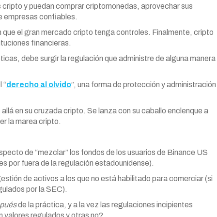
s cripto y puedan comprar criptomonedas, aprovechar sus
de empresas confiables.
ue el gran mercado cripto tenga controles. Finalmente, cripto
ituciones financieras.
icas, debe surgir la regulación que administre de alguna manera
 “
derecho al olvido
”, una forma de protección y administración
llá en su cruzada cripto. Se lanza con su caballo enclenque a
er la marea cripto.
pecto de “mezclar” los fondos de los usuarios de Binance US
es por fuera de la regulación estadounidense).
estión de activos a los que no está habilitado para comerciar (si
ulados por la SEC).
pués
de la práctica, y a la vez las regulaciones incipientes
n valores regulados y otras no?