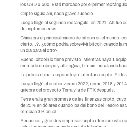
los USD 6.500. Está marcado por el primer rectángulo e
Cripto siguió ahí, nada grave sucedió.
Luego llegó el segundo rectángulo, en 2021. Allí fue cu
de criptomonedas.
China era el principal minero de bitcoin en el mundo, c
cierto…?, ¿cómo podría sobrevivir bitcoin cuando la m
un día para el otro?
Bueno, bitcoin lo tiene previsto. Mientras haya 1 equip
mercado se disipó y allí seguía, bitcoin, escalando hac
La policía china tampoco logró afectar a cripto. El des
Luego llegó el criptoinvierno (2022, como 2018 y 20
quiebra del proyecto Terra y la de FTX después.
Terra era la gran promesa de las finanzas cripto, cuy
de 25% en dólares cuando los del bono del Tesoro estad
ofrecían 3% anual.
Pequeñas y grandes empresas cripto ofrecían esta opo
valor fue inmensa cuando explotó la burbuja.