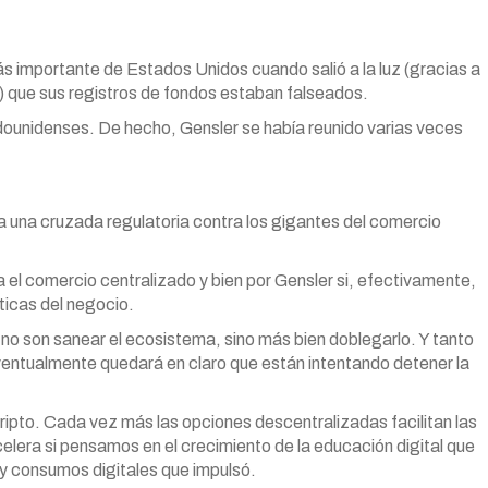
importante de Estados Unidos cuando salió a la luz (gracias a
) que sus registros de fondos estaban falseados.
dounidenses. De hecho, Gensler se había reunido varias veces
 una cruzada regulatoria contra los gigantes del comercio
 el comercio centralizado y bien por Gensler si, efectivamente,
icas del negocio.
no son sanear el ecosistema, sino más bien doblegarlo. Y tanto
ventualmente quedará en claro que están intentando detener la
ripto. Cada vez más las opciones descentralizadas facilitan las
elera si pensamos en el crecimiento de la educación digital que
 y consumos digitales que impulsó.