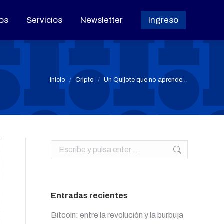
os
os
Servicios
Servicios
Newsletter
Newsletter
Ingreso
Ingreso
Estás aquí:
Inicio
Cripto
Un Quijote que no aprende…
Buscar:
Entradas recientes
Bitcoin: entre la revolución y la burbuja