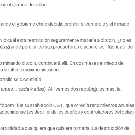
n el gráfico de arriba.
ando el gobierno chino decidió prohibir el comercio y el minado
on lo cual esta restricción seguramente mataría a bitcoin, ¿no es
ás grande porción de sus productores clausuró las “fábricas” de
o minando bitcoin, continuará allí. En dos meses el miedo del
ia su último máximo histórico.
arrollo solo continúa.
14 antes…
cada 4 años
). Ahí vemos dos rectángulos más, la
o “boom” fue su stablecoin UST, que ofrecía rendimientos anuales
ounidense (es decir, el de los dueños y controladores del dólar)
rtunidad a cualquiera que quisiera tomarla. La destrucción de