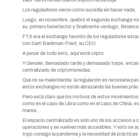
Los reguladores vieron cómo sucedía sin hacer nada.
Luego, en noviembre, quebró el segundo exchange más 
su, primero benefactor y finalmente verdugo, Binance
FTX era el exchange favorito de los reguladores esta
con Sam Bankman-Fried, su CEO.
A pesar de todo esto, aquí está cripto.
Y Gensler, demasiado tarde y demasiado torpe, encara
centralizado de criptomonedas.
Que no se malentienda: la regulación es necesaria para
estos exchanges no están abrazando las buenas práct
Pero está claro que los motivos de estos movimientos 
como en el caso de Libra como en el caso de China, e
marea…
El espacio centralizado es solo uno de los accesos a c
operaciones y se vuelven más accesibles. Y esto se ac
trajo consigo la pandemia y la necesidad de prácticas