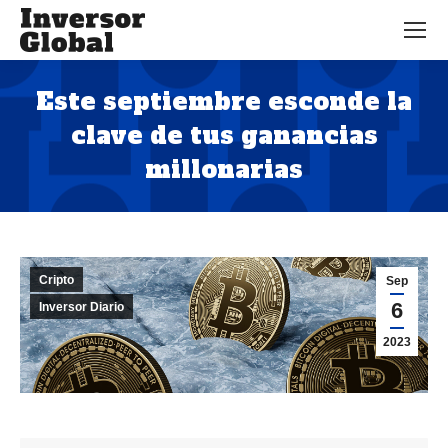
Este septiembre esconde la
clave de tus ganancias
millonarias
Estás aquí:
Cripto
Sep
6
Inversor Diario
2023