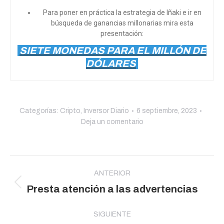
Para poner en práctica la estrategia de Iñaki e ir en
búsqueda de ganancias millonarias mira esta
presentación:
SIETE MONEDAS PARA EL MILLÓN DE
DÓLARES
Categorías:
Cripto
,
Inversor Diario
6 septiembre, 2023
Deja un comentario
Navegación
entre
ANTERIOR
Publicación
Presta atención a las advertencias
publicaciones
anterior:
SIGUIENTE