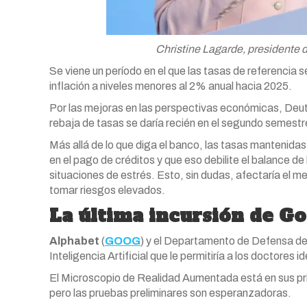
Christine Lagarde, presidente 
Se viene un período en el que las tasas de referencia se
inflación a niveles menores al 2% anual hacia 2025.
Por las mejoras en las perspectivas económicas, Deu
rebaja de tasas se daría recién en el segundo semest
Más allá de lo que diga el banco, las tasas mantenidas
en el pago de créditos y que eso debilite el balance de
situaciones de estrés. Esto, sin dudas, afectaría el 
tomar riesgos elevados.
La última incursión de Go
Alphabet
(
GOOG
) y el Departamento de Defensa de
Inteligencia Artificial que le permitiría a los doctor
El Microscopio de Realidad Aumentada está en sus pri
pero las pruebas preliminares son esperanzadoras.