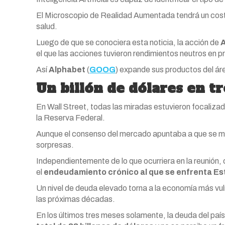
El Microscopio de Realidad Aumentada tendrá un cos
salud.
Luego de que se conociera esta noticia, la acción de
el que las acciones tuvieron rendimientos neutros en 
Así
Alphabet
(
GOOG
) expande sus productos del áre
Un billón de dólares en t
En Wall Street, todas las miradas estuvieron focalizada
la Reserva Federal.
Aunque el consenso del mercado apuntaba a que se ma
sorpresas.
Independientemente de lo que ocurriera en la reunión
el
endeudamiento crónico al que se enfrenta Es
Un nivel de deuda elevado torna a la economía más v
las próximas décadas.
En los últimos tres meses solamente, la deuda del paí