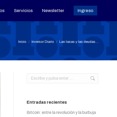
os
os
Servicios
Servicios
Newsletter
Newsletter
Ingreso
Ingreso
Estás aquí:
Inicio
Inversor Diario
Las tasas y las deudas…
Buscar:
Entradas recientes
Bitcoin: entre la revolución y la burbuja