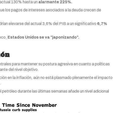
 actual 130% hasta un
alarmante 225%.
e los pagos de intereses asociados a la deuda crecen de
ían elevarse del actual 3,6% del PIB a un significativo
6,7%
poco,
Estados Unidos se va “japonizando”.
ión
ntrales para mantener su postura agresiva en cuanto a políticas
nte del nivel objetivo.
ón en la inflación, aún no está plasmado plenamente el impacto
.
el petróleo durante las últimas semanas añade un nivel adicional