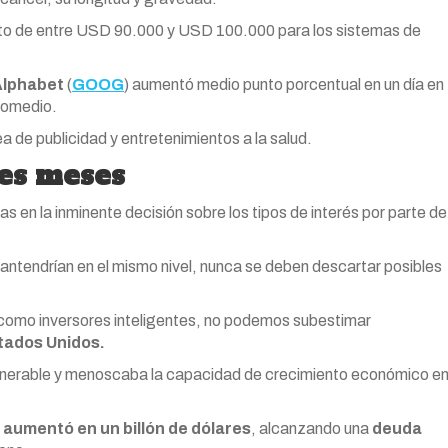
to de entre USD 90.000 y USD 100.000 para los sistemas de
Alphabet
(
GOOG
) aumentó medio punto porcentual en un día en
promedio.
a de publicidad y entretenimientos a la salud.
res meses
s en la inminente decisión sobre los tipos de interés por parte de
ntendrían en el mismo nivel, nunca se deben descartar posibles
, como inversores inteligentes, no podemos subestimar
tados Unidos.
ulnerable y menoscaba la capacidad de crecimiento económico e
s
aumentó en un billón de dólares
, alcanzando una
deuda