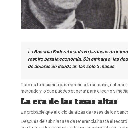
La Reserva Federal mantuvo las tasas de interé
respiro para la economía. Sin embargo, las de
de dólares en deuda en tan solo 3 meses.
Este es tu resumen para arrancar la semana, enterarte
mercado y lo que puedes esperar para el corto y medi
La era de las tasas altas
Es probable que el ciclo de alzas de tasas de los banc
Después de subir la tasa de referencia hasta el récor
que frenaría los aumentos, lo que presionó el euro y p