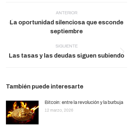
Navegación
entre
ANTERIOR
La oportunidad silenciosa que esconde
publicaciones
Publicación
septiembre
anterior:
SIGUIENTE
Publicación
Las tasas y las deudas siguen subiendo
siguiente:
También puede interesarte
Bitcoin: entre la revolución y la burbuja
12 marzo, 2026