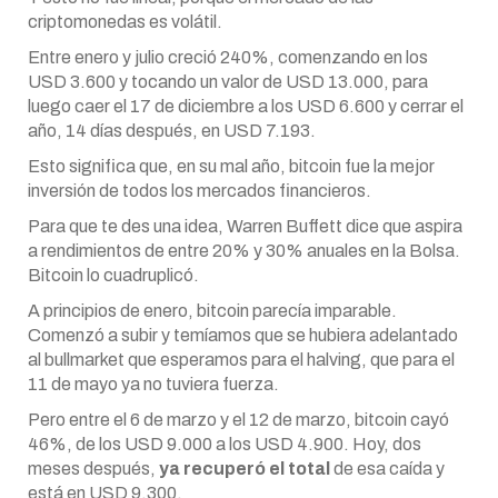
criptomonedas es volátil.
Entre enero y julio creció 240%, comenzando en los
USD 3.600 y tocando un valor de USD 13.000, para
luego caer el 17 de diciembre a los USD 6.600 y cerrar el
año, 14 días después, en USD 7.193.
Esto significa que, en su mal año, bitcoin fue la mejor
inversión de todos los mercados financieros.
Para que te des una idea, Warren Buffett dice que aspira
a rendimientos de entre 20% y 30% anuales en la Bolsa.
Bitcoin lo cuadruplicó.
A principios de enero, bitcoin parecía imparable.
Comenzó a subir y temíamos que se hubiera adelantado
al bullmarket que esperamos para el halving, que para el
11 de mayo ya no tuviera fuerza.
Pero entre el 6 de marzo y el 12 de marzo, bitcoin cayó
46%, de los USD 9.000 a los USD 4.900. Hoy, dos
meses después,
ya recuperó el total
de esa caída y
está en USD 9.300.