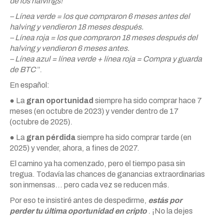
de los halvings!
– Línea verde = los que compraron 6 meses antes del
halving y vendieron 18 meses después.
– Línea roja = los que compraron 18 meses después del
halving y vendieron 6 meses antes.
– Línea azul = línea verde + línea roja = Compra y guarda
de BTC
”.
En español:
● La
gran oportunidad
siempre ha sido comprar hace 7
meses (en octubre de 2023) y vender dentro de 17
(octubre de 2025).
● La
gran pérdida
siempre ha sido comprar tarde (en
2025) y vender, ahora, a fines de 2027.
El camino ya ha comenzado, pero el tiempo pasa sin
tregua. Todavía las chances de ganancias extraordinarias
son inmensas… pero cada vez se reducen más.
Por eso te insistiré antes de despedirme,
estás por
perder tu última oportunidad en cripto
. ¡No la dejes