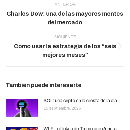
entre
ANTERIOR
Charles Dow: una de las mayores mentes
publicaciones
Publicación
del mercado
anterior:
SIGUIENTE
Cómo usar la estrategia de los “seis
Publicación
mejores meses”
siguiente:
También puede interesarte
SOL: una cripto en la cresta de la ola
15 septiembre, 2025
WLFI: el token de Trump que genera