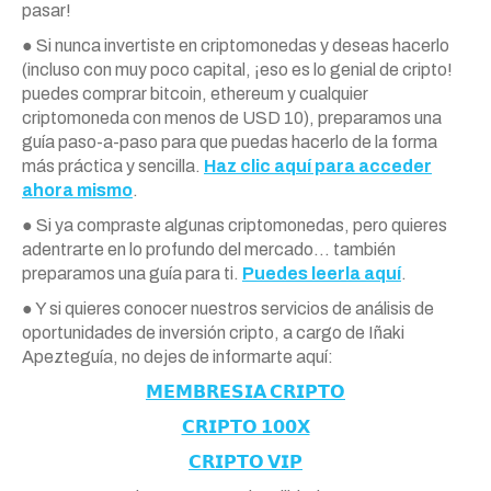
pasar!
● Si nunca invertiste en criptomonedas y deseas hacerlo
(incluso con muy poco capital, ¡eso es lo genial de cripto!
puedes comprar bitcoin, ethereum y cualquier
criptomoneda con menos de USD 10), preparamos una
guía paso-a-paso para que puedas hacerlo de la forma
más práctica y sencilla.
Haz clic aquí para acceder
ahora mismo
.
● Si ya compraste algunas criptomonedas, pero quieres
adentrarte en lo profundo del mercado… también
preparamos una guía para ti.
Puedes leerla aquí
.
● Y si quieres conocer nuestros servicios de análisis de
oportunidades de inversión cripto, a cargo de Iñaki
Apezteguía, no dejes de informarte aquí:
𝗠𝗘𝗠𝗕𝗥𝗘𝗦𝗜𝗔 𝗖𝗥𝗜𝗣𝗧𝗢
𝗖𝗥𝗜𝗣𝗧𝗢 𝟭𝟬𝟬𝗫
𝗖𝗥𝗜𝗣𝗧𝗢 𝗩𝗜𝗣