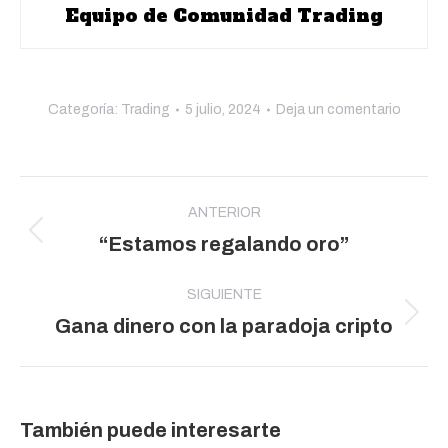
Equipo de Comunidad Trading
Categoría:
Trading
5 julio, 2024
Deja un comentario
Navegación
entre
ANTERIOR
Publicación
“Estamos regalando oro”
publicaciones
anterior:
SIGUIENTE
Publicación
Gana dinero con la paradoja cripto
siguiente:
También puede interesarte