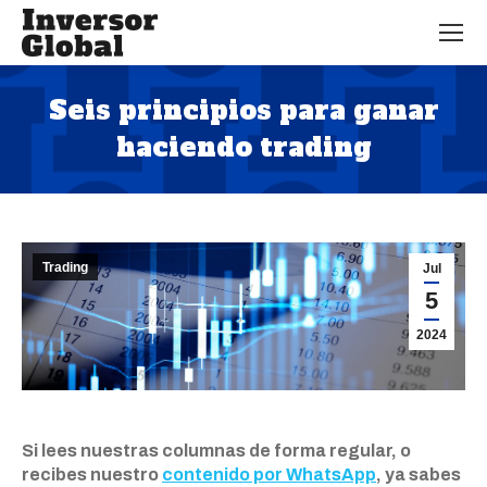
Seis principios para ganar
haciendo trading
Estás aquí:
Trading
Jul
5
2024
Si lees nuestras columnas de forma regular, o
recibes nuestro
contenido por WhatsApp
, ya sabes