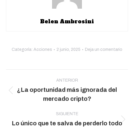
Belen Ambrosini
Categoría:
Acciones
2 junio, 2025
Deja un comentario
Navegación
entre
ANTERIOR
¿La oportunidad más ignorada del
publicaciones
Publicación
mercado cripto?
anterior:
SIGUIENTE
Publicación
Lo único que te salva de perderlo todo
siguiente: