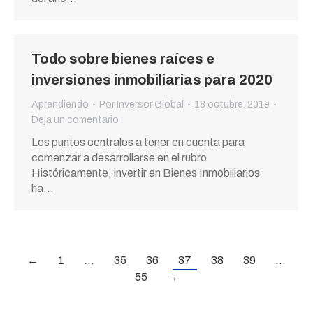
Todo sobre bienes raíces e
inversiones inmobiliarias para 2020
Aprendiendo
Por
Inversor Global
18 octubre, 2019
Deja un comentario
Los puntos centrales a tener en cuenta para
comenzar a desarrollarse en el rubro
Históricamente, invertir en Bienes Inmobiliarios
ha…
←
1
…
35
36
37
38
39
…
55
→