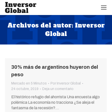
Archivos del autor:
Inversor
Global
Estás aquí:
30% más de argentinos huyeron del
peso
Mercado en 5 Minutos
Por
Inversor Global
24 octubre, 2019
Deja un comentario
El histórico refugio del ahorrista Una encuesta algo
polémica La economía no tracciona ¿Se aleja el
fantasma de la recesión?…