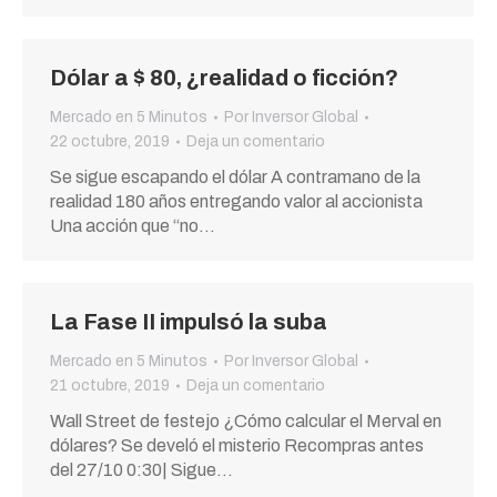
Dólar a $ 80, ¿realidad o ficción?
Mercado en 5 Minutos
Por
Inversor Global
22 octubre, 2019
Deja un comentario
Se sigue escapando el dólar A contramano de la
realidad 180 años entregando valor al accionista
Una acción que “no…
La Fase II impulsó la suba
Mercado en 5 Minutos
Por
Inversor Global
21 octubre, 2019
Deja un comentario
Wall Street de festejo ¿Cómo calcular el Merval en
dólares? Se develó el misterio Recompras antes
del 27/10 0:30| Sigue…