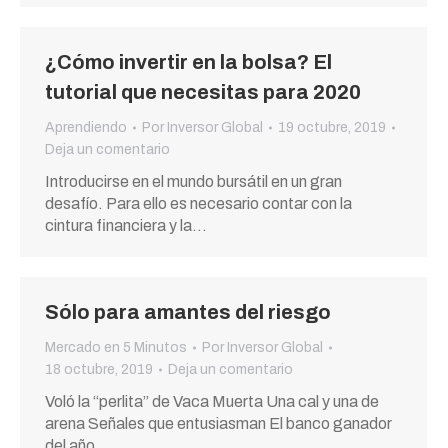
¿Cómo invertir en la bolsa? El
tutorial que necesitas para 2020
Aprendiendo
Por
Inversor Global
19 octubre, 2019
Deja un comentario
Introducirse en el mundo bursátil en un gran
desafío. Para ello es necesario contar con la
cintura financiera y la…
Sólo para amantes del riesgo
Mercado en 5 Minutos
Por
Inversor Global
18 octubre, 2019
Deja un comentario
Voló la “perlita” de Vaca Muerta Una cal y una de
arena Señales que entusiasman El banco ganador
del año…