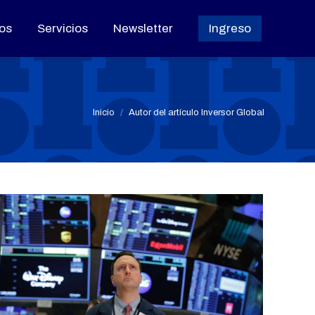
os
os
Servicios
Servicios
Newsletter
Newsletter
Ingreso
Ingreso
Estás aquí:
Inicio
Autor del artículo Inversor Global