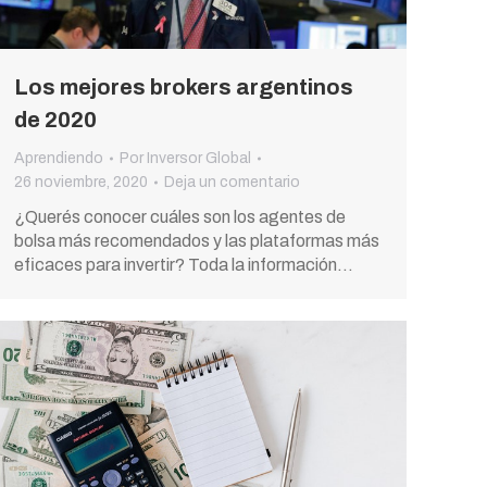
Los mejores brokers argentinos
de 2020
Aprendiendo
Por
Inversor Global
26 noviembre, 2020
Deja un comentario
¿Querés conocer cuáles son los agentes de
bolsa más recomendados y las plataformas más
eficaces para invertir? Toda la información…