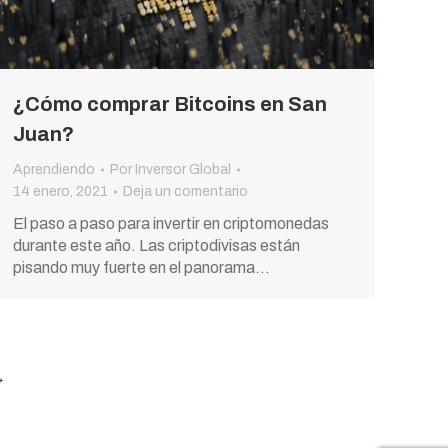
¿Cómo comprar Bitcoins en San
Juan?
Aprendiendo
Por
Inversor Global
14 enero, 2021
Deja un comentario
El paso a paso para invertir en criptomonedas
durante este año. Las criptodivisas están
pisando muy fuerte en el panorama…
→