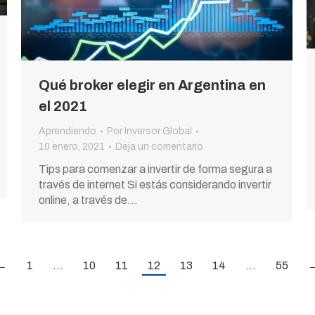
Qué broker elegir en Argentina en
el 2021
Aprendiendo
Por
Inversor Global
10 enero, 2021
Deja un comentario
Tips para comenzar a invertir de forma segura a
través de internet Si estás considerando invertir
online, a través de…
←
1
…
10
11
12
13
14
…
55