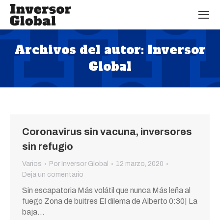
Archivos del autor:
Inversor
Global
Estás aquí:
Coronavirus sin vacuna, inversores
sin refugio
Varios
Por
Inversor Global
12 marzo, 2020
Deja un comentario
Sin escapatoria Más volátil que nunca Más leña al
fuego Zona de buitres El dilema de Alberto 0:30| La
baja…