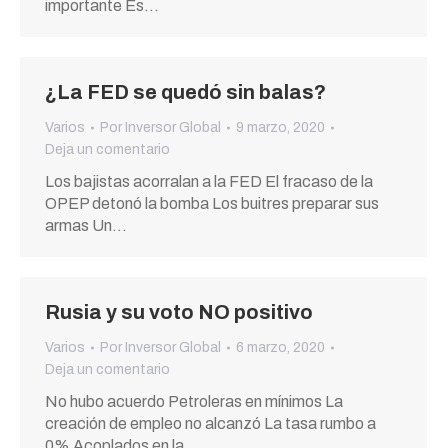
importante Es…
¿La FED se quedó sin balas?
Varios
Por
Inversor Global
9 marzo, 2020
Deja un comentario
Los bajistas acorralan a la FED El fracaso de la
OPEP detonó la bomba Los buitres preparar sus
armas Un…
Rusia y su voto NO positivo
Varios
Por
Inversor Global
6 marzo, 2020
Deja un comentario
No hubo acuerdo Petroleras en mínimos La
creación de empleo no alcanzó La tasa rumbo a
0% Acoplados en la…