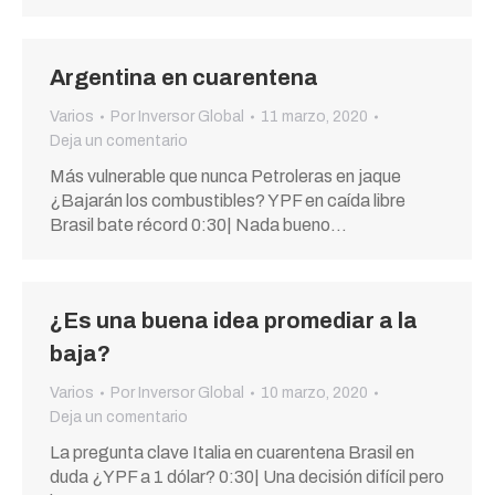
Argentina en cuarentena
Varios
Por
Inversor Global
11 marzo, 2020
Deja un comentario
Más vulnerable que nunca Petroleras en jaque
¿Bajarán los combustibles? YPF en caída libre
Brasil bate récord 0:30| Nada bueno…
¿Es una buena idea promediar a la
baja?
Varios
Por
Inversor Global
10 marzo, 2020
Deja un comentario
La pregunta clave Italia en cuarentena Brasil en
duda ¿YPF a 1 dólar? 0:30| Una decisión difícil pero