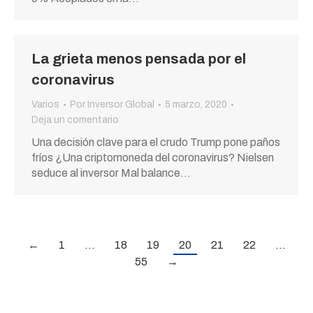
La grieta menos pensada por el
coronavirus
Varios
Por
Inversor Global
5 marzo, 2020
Deja un comentario
Una decisión clave para el crudo Trump pone paños
fríos ¿Una criptomoneda del coronavirus? Nielsen
seduce al inversor Mal balance…
←
1
…
18
19
20
21
22
…
55
→