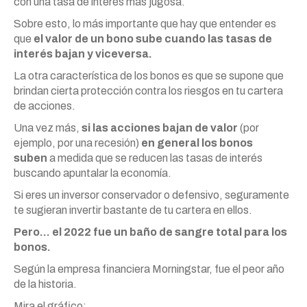
con una tasa de interés más jugosa.
Sobre esto, lo más importante que hay que entender es
que
el valor de un bono sube cuando las tasas de
interés bajan y viceversa.
La otra característica de los bonos es que se supone que
brindan cierta protección contra los riesgos en tu cartera
de acciones.
Una vez más,
si las acciones bajan de valor
(por
ejemplo, por una recesión)
en general los bonos
suben
a medida que se reducen las tasas de interés
buscando apuntalar la economía.
Si eres un inversor conservador o defensivo, seguramente
te sugieran invertir bastante de tu cartera en ellos.
Pero… el 2022 fue un baño de sangre total para los
bonos.
Según la empresa financiera Morningstar, fue el peor año
de la historia.
Mira el gráfico: