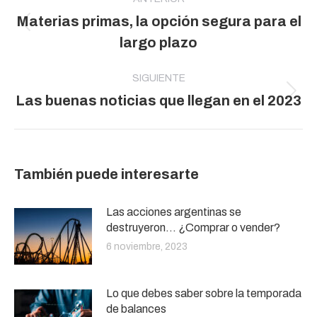
entre
Materias primas, la opción segura para el
publicaciones
Publicación
largo plazo
anterior:
SIGUIENTE
Publicación
Las buenas noticias que llegan en el 2023
siguiente:
También puede interesarte
Las acciones argentinas se
destruyeron… ¿Comprar o vender?
6 noviembre, 2023
Lo que debes saber sobre la temporada
de balances