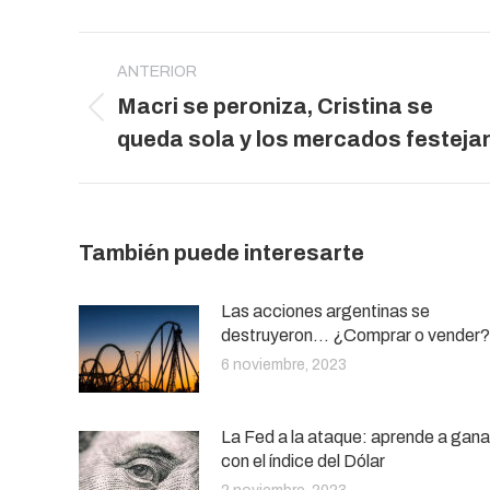
Navegación
entre
ANTERIOR
Macri se peroniza, Cristina se
publicaciones
Publicación
queda sola y los mercados festeja
anterior:
También puede interesarte
Las acciones argentinas se
destruyeron… ¿Comprar o vender?
6 noviembre, 2023
La Fed a la ataque: aprende a gana
con el índice del Dólar