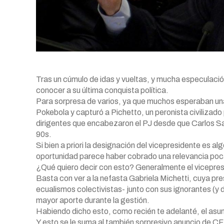
Tras un cúmulo de idas y vueltas, y mucha especulació
conocer a su última conquista política.
Para sorpresa de varios, ya que muchos esperaban una 
Pokebola y capturó a Pichetto, un peronista civilizado
dirigentes que encabezaron el PJ desde que Carlos Saú
90s.
Si bien a priori la designación del vicepresidente es a
oportunidad parece haber cobrado una relevancia poc
¿Qué quiero decir con esto? Generalmente el vicepresid
Basta con ver a la nefasta Gabriela Michetti, cuya pre
ecualismos colectivistas- junto con sus ignorantes (y
mayor aporte durante la gestión.
Habiendo dicho esto, como recién te adelanté, el asun
Y esto se le suma al también sorpresivo anuncio de 