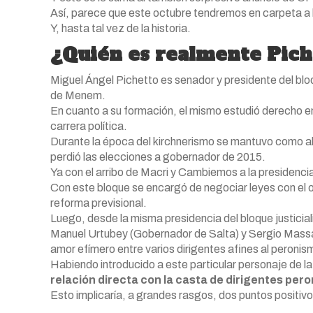
Así, parece que este octubre tendremos en carpeta a
Y, hasta tal vez de la historia.
¿Quién es realmente Pich
Miguel Ángel Pichetto es senador y presidente del blo
de Menem.
En cuanto a su formación, el mismo estudió derecho en
carrera política.
Durante la época del kirchnerismo se mantuvo como a
perdió las elecciones a gobernador de 2015.
Ya con el arribo de Macri y Cambiemos a la presidencia
Con este bloque se encargó de negociar leyes con el ofi
reforma previsional.
Luego, desde la misma presidencia del bloque justicia
Manuel Urtubey (Gobernador de Salta) y Sergio Massa 
amor efímero entre varios dirigentes afines al peroni
Habiendo introducido a este particular personaje de la 
relación directa con la casta de dirigentes pero
Esto implicaría, a grandes rasgos, dos puntos positivos