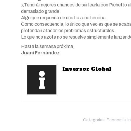
¿Tendrá mejores chances de surfearla con Pichetto ali
demasiado grande.
Algo que requeriría de una hazaña heroica.
Como consecuencia, lo único que veo es que se acaba e
pretendan atacar los problemas estructurales.
Lo que nos azota no se resuelve simplemente lanzando 
Hasta la semana próxima,
Juani Fernández
Inversor Global
Categorías:
Economía
,
I