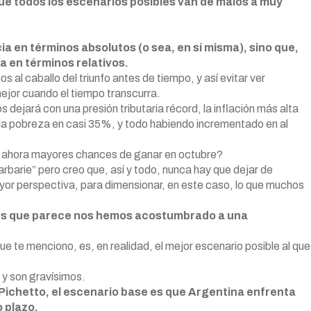
e todos los escenarios posibles van de malos a muy
a en términos absolutos (o sea, en sí misma), sino que,
a en términos relativos.
 al caballo del triunfo antes de tiempo, y así evitar ver
jor cuando el tiempo transcurra.
 dejará con una presión tributaria récord, la inflación más alta
, la pobreza en casi 35%, y todo habiendo incrementado en al
e ahora mayores chances de ganar en octubre?
rbarie” pero creo que, así y todo, nunca hay que dejar de
ayor perspectiva, para dimensionar, en este caso, lo que muchos
 Es que parece nos hemos acostumbrado a una
ue te menciono, es, en realidad, el mejor escenario posible al que
y son gravísimos.
 Pichetto, el escenario base es que Argentina enfrenta
 plazo.