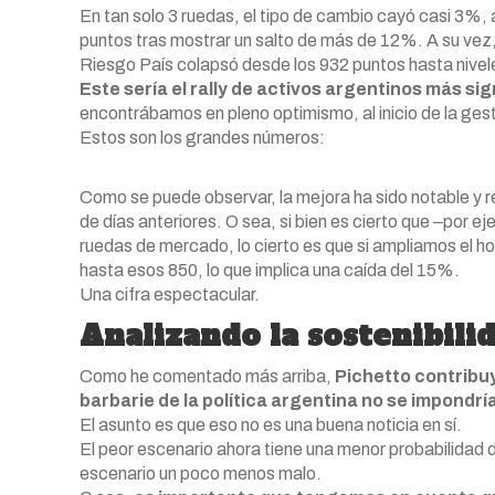
En tan solo 3 ruedas, el tipo de cambio cayó casi 3%,
puntos tras mostrar un salto de más de 12%. A su vez, 
Riesgo País colapsó desde los 932 puntos hasta nivel
Este sería el rally de activos argentinos más si
encontrábamos en pleno optimismo, al inicio de la ges
Estos son los grandes números:
Como se puede observar, la mejora ha sido notable y r
de días anteriores. O sea, si bien es cierto que ‒por 
ruedas de mercado, lo cierto es que si ampliamos el h
hasta esos 850, lo que implica una caída del 15%.
Una cifra espectacular.
Analizando la sostenibili
Como he comentado más arriba,
Pichetto contribuy
barbarie de la política argentina no se impondrí
El asunto es que eso no es una buena noticia en sí.
El peor escenario ahora tiene una menor probabilidad d
escenario un poco menos malo.