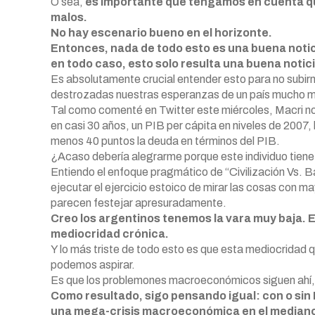
O sea,
es importante que tengamos en cuenta qu
malos.
No hay escenario bueno en el horizonte.
Entonces, nada de todo esto es una buena notici
en todo caso, esto solo resulta una buena notici
Es absolutamente crucial entender esto para no subirnos
destrozadas nuestras esperanzas de un país mucho me
Tal como comenté en Twitter este
miércoles, Macri nos
en casi 30 años, un PIB per cápita en niveles de 2007
menos 40 puntos la deuda en términos del PIB.
¿Acaso debería alegrarme porque este individuo tien
Entiendo el enfoque pragmático de “Civilización Vs. Ba
ejecutar el ejercicio estoico de mirar las cosas con m
parecen festejar apresuradamente.
Creo los argentinos tenemos la vara muy baja.
mediocridad crónica.
Y lo más triste de todo esto es que esta mediocridad q
podemos aspirar.
Es que los problemones macroeconómicos siguen ahí, 
Como resultado, sigo pensando igual: con o sin
una mega-crisis macroeconómica en el mediano