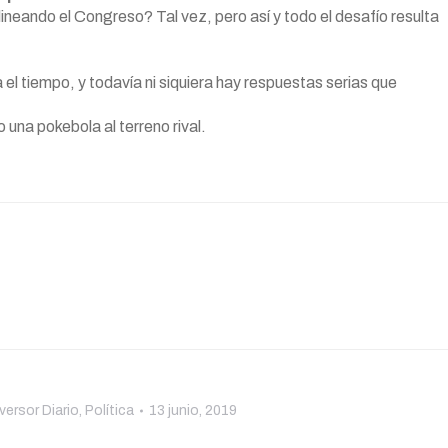
neando el Congreso? Tal vez, pero así y todo el desafío resulta
l tiempo, y todavía ni siquiera hay respuestas serias que
una pokebola al terreno rival.
nversor Diario
,
Política
13 junio, 2019