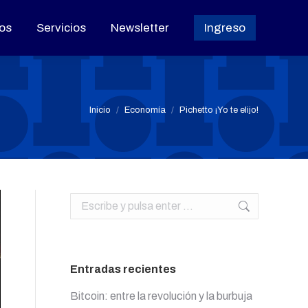
os
os
Servicios
Servicios
Newsletter
Newsletter
Ingreso
Ingreso
Estás aquí:
Inicio
Economía
Pichetto ¡Yo te elijo!
Buscar:
Entradas recientes
Bitcoin: entre la revolución y la burbuja