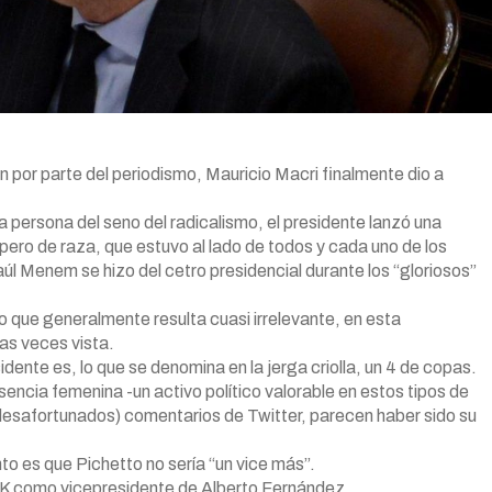
n por parte del periodismo, Mauricio Macri finalmente dio a
persona del seno del radicalismo, el presidente lanzó una
 pero de raza, que estuvo al lado de todos y cada uno de los
l Menem se hizo del cetro presidencial durante los “gloriosos”
lgo que generalmente resulta cuasi irrelevante, en esta
as veces vista.
ente es, lo que se denomina en la jerga criolla, un 4 de copas.
sencia femenina -un activo político valorable en estos tipos de
 desafortunados) comentarios de Twitter, parecen haber sido su
to es que Pichetto no sería “un vice más”.
CFK como vicepresidente de Alberto Fernández.