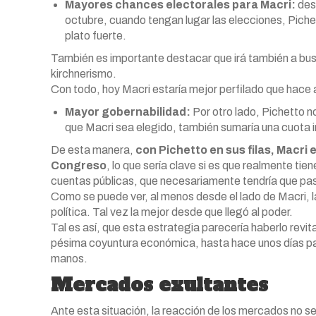
Mayores chances electorales para Macri:
desd
octubre, cuando tengan lugar las elecciones, Piche
plato fuerte.
También es importante destacar que irá también a busc
kirchnerismo.
Con todo, hoy Macri estaría mejor perfilado que hace
Mayor gobernabilidad:
Por otro lado, Pichetto 
que Macri sea elegido, también sumaría una cuota 
De esta manera,
con Pichetto en sus filas, Macri
Congreso
, lo que sería clave si es que realmente ti
cuentas públicas, que necesariamente tendría que pasa
Como se puede ver, al menos desde el lado de Macri, l
política. Tal vez la mejor desde que llegó al poder.
Tal es así, que esta estrategia parecería haberlo revita
pésima coyuntura económica, hasta hace unos días pa
manos.
Mercados exultantes
Ante esta situación, la reacción de los mercados no se