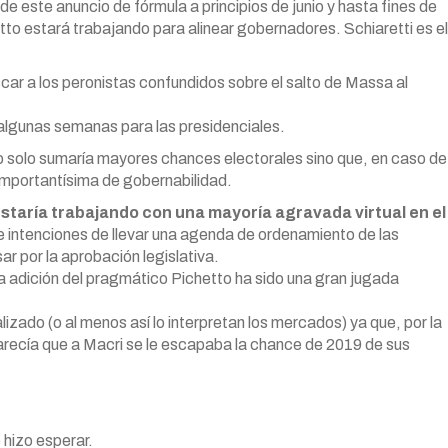
e este anuncio de fórmula a principios de junio y hasta fines de
tto estará trabajando para alinear gobernadores. Schiaretti es el
ar a los peronistas confundidos sobre el salto de Massa al
 algunas semanas para las presidenciales.
no solo sumaría mayores chances electorales sino que, en caso de
importantísima de gobernabilidad.
 estaría trabajando con una mayoría agravada virtual en el
ene intenciones de llevar una agenda de ordenamiento de las
r por la aprobación legislativa.
a adición del pragmático Pichetto ha sido una gran jugada
lizado (o al menos así lo interpretan los mercados) ya que, por la
recía que a Macri se le escapaba la chance de 2019 de sus
 hizo esperar.