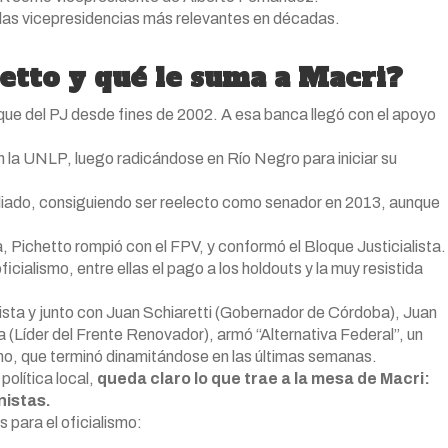
 las vicepresidencias más relevantes en décadas.
etto y qué le suma a Macri?
que del PJ desde fines de 2002. A esa banca llegó con el apoyo
 la UNLP, luego radicándose en Río Negro para iniciar su
liado, consiguiendo ser reelecto como senador en 2013, aunque
, Pichetto rompió con el FPV, y conformó el Bloque Justicialista.
cialismo, entre ellas el pago a los holdouts y la muy resistida
lista y junto con Juan Schiaretti (Gobernador de Córdoba), Juan
(Líder del Frente Renovador), armó “Alternativa Federal”, un
smo, que terminó dinamitándose en las últimas semanas.
política local,
queda claro lo que trae a la mesa de Macri:
nistas.
 para el oficialismo: