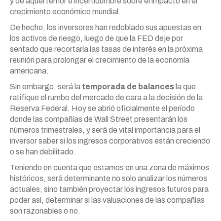
y de aquel temor e incertidumbre sobre el impacto en el
crecimiento económico mundial.
De hecho, los inversores han redoblado sus apuestas en
los activos de riesgo, luego de que la FED deje por
sentado que recortaría las tasas de interés en la próxima
reunión para prolongar el crecimiento de la economía
americana.
Sin embargo, será la
temporada de balances
la que
ratifique el rumbo del mercado de cara a la decisión de la
Reserva Federal. Hoy se abrió oficialmente el período
donde las compañías de Wall Street presentarán los
números trimestrales, y será de vital importancia para el
inversor saber si los ingresos corporativos están creciendo
o se han debilitado.
Teniendo en cuenta que estamos en una zona de máximos
históricos, será determinante no solo analizar los números
actuales, sino también proyectar los ingresos futuros para
poder así, determinar si las valuaciones de las compañías
son razonables o no.