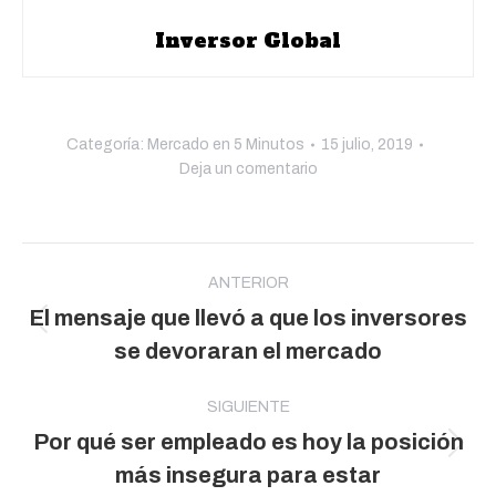
Inversor Global
Categoría:
Mercado en 5 Minutos
15 julio, 2019
Deja un comentario
Navegación
entre
ANTERIOR
El mensaje que llevó a que los inversores
publicaciones
Publicación
se devoraran el mercado
anterior:
SIGUIENTE
Por qué ser empleado es hoy la posición
Publicación
más insegura para estar
siguiente: