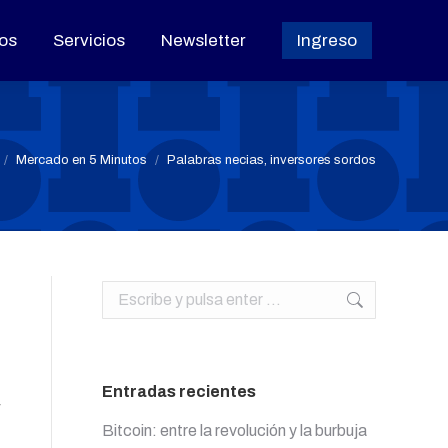
os
os
Servicios
Servicios
Newsletter
Newsletter
Ingreso
Ingreso
s aquí:
Mercado en 5 Minutos
Palabras necias, inversores sordos
Buscar:
Entradas recientes
Bitcoin: entre la revolución y la burbuja