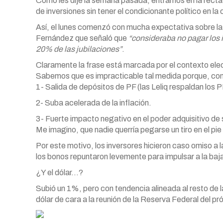
Como les dije la semana pasada, entramos en la recta fi
de inversiones sin tener el condicionante político en la
Así, el lunes comenzó con mucha expectativa sobre la
Fernández que señaló que
“consideraba no pagar los in
20% de las jubilaciones”
.
Claramente la frase está marcada por el contexto elect
Sabemos que es impracticable tal medida porque, como 
1- Salida de depósitos de PF (las Leliq respaldan los P
2- Suba acelerada de la inflación.
3- Fuerte impacto negativo en el poder adquisitivo de 
Me imagino, que nadie querría pegarse un tiro en el 
Por este motivo, los inversores hicieron caso omiso a
los bonos repuntaron levemente para impulsar a la baja
¿Y el dólar…?
Subió un 1%, pero con tendencia alineada al resto de
dólar de cara a la reunión de la Reserva Federal del p