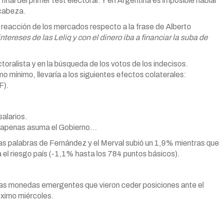
nal del primer test electoral. Y en Argentina es imposible hablar
 cabeza.
 reacción de los mercados respecto a la frase de Alberto
tereses de las Leliq y con el dinero iba a financiar la suba de
oralista y en la búsqueda de los votos de los indecisos.
mínimo, llevaría a los siguientes efectos colaterales:
F).
salarios.
pie apenas asuma el Gobierno…
 las palabras de Fernández y el Merval subió un 1,9% mientras que
 el riesgo país (-1,1% hasta los 784 puntos básicos).
 las monedas emergentes que vieron ceder posiciones ante el
róximo miércoles.