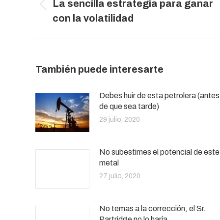
La sencilla estrategia para ganar
publicaciones
Publicación
con la volatilidad
anterior:
También puede interesarte
Debes huir de esta petrolera (antes
de que sea tarde)
29 julio, 2020
No subestimes el potencial de este
metal
27 julio, 2020
No temas a la corrección, el Sr.
Partridge no lo haría