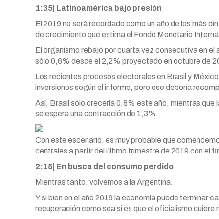
1:35| Latinoamérica bajo presión
El 2019 no será recordado como un año de los más din
de crecimiento que estima el Fondo Monetario Interna
El organismo rebajó por cuarta vez consecutiva en el 
sólo 0,6% desde el 2,2% proyectado en octubre de 2
Los recientes procesos electorales en Brasil y Méxic
inversiones según el informe, pero eso debería reco
Así, Brasil sólo crecería 0,8% este año, mientras qu
se espera una contracción de 1,3%.
Con este escenario, es muy probable que comencemos a
centrales a partir del último trimestre de 2019 con el f
2:15| En busca del consumo perdido
Mientras tanto, volvemos a la Argentina.
Y si bien en el año 2019 la economía puede terminar ca
recuperación como sea si es que el oficialismo quiere r