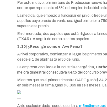
Por este motivo, el ministerio de Producción renovó has
sector que representa el 8% del empleo industrial en l
La medida, que empezó a funcionar en junio, ofrece u
aquellos cuyo precio de venta sea igual o inferior a 
superen ese precio.
En el mercado, dos papeles que están ligados a la ind
(TXAR)
. A seguir de cerca a estos papeles…
3:10| ¿Resurge como el Ave Fénix?
A nivel corporativo, comienzan a llegar los primeros b
desde el 1 de abril hasta el 30 de junio.
La empresa vinculada a la industria energética,
Carbo
mejora trimestral consecutiva luego del concurso pre
Mientras que en el primer trimestre CARC ganó $ 34,2 m
en seis meses la firma ganó $ 0,069 en seis meses. La
—
Ante cualquier duda, puede escribir a
m5m@mercado