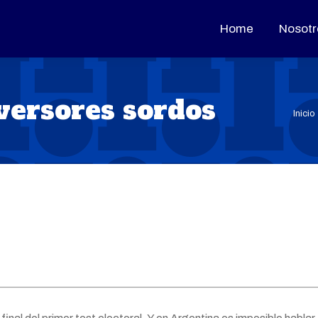
Home
Home
Nosotr
Nosotr
nversores sordos
Está
Inicio