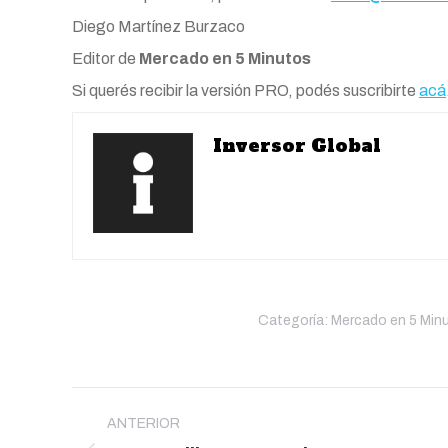
Diego Martínez Burzaco
Editor de
Mercado en 5 Minutos
Si querés recibir la versión PRO, podés suscribirte
acá
Inversor Global
Categoría:
Mercado en 5 Min
Navegación
entre
ANTERIOR