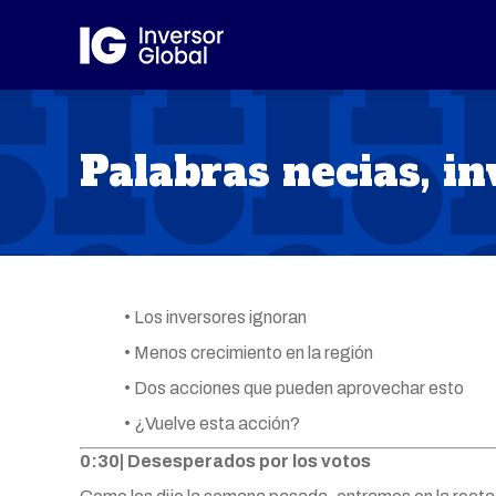
Palabras necias, i
• Los inversores ignoran
• Menos crecimiento en la región
• Dos acciones que pueden aprovechar esto
• ¿Vuelve esta acción?
0:30| Desesperados por los votos