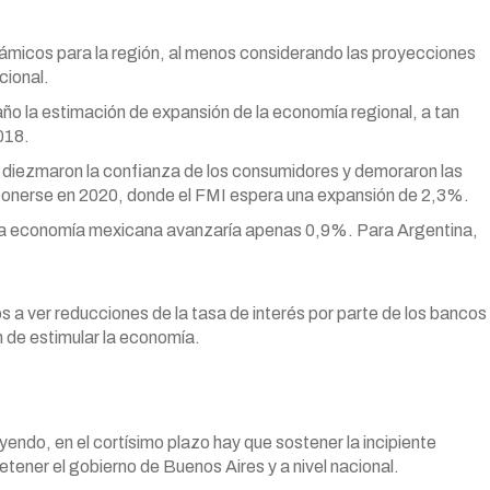
ámicos para la región, al menos considerando las proyecciones
cional.
año la estimación de expansión de la economía regional, a tan
018.
o diezmaron la confianza de los consumidores y demoraron las
mponerse en 2020, donde el FMI espera una expansión de 2,3%.
e la economía mexicana avanzaría apenas 0,9%. Para Argentina,
 ver reducciones de la tasa de interés por parte de los bancos
in de estimular la economía.
yendo, en el cortísimo plazo hay que sostener la incipiente
etener el gobierno de Buenos Aires y a nivel nacional.