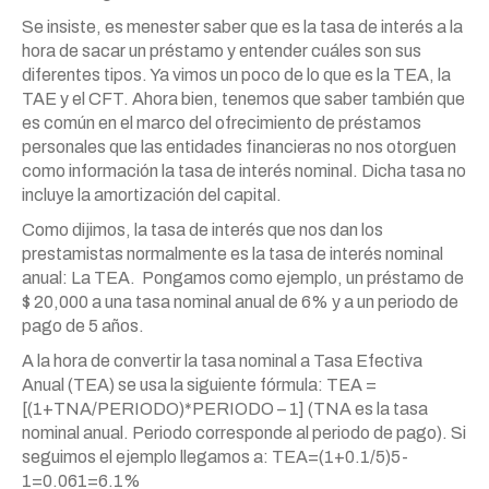
Se insiste, es menester saber que es la tasa de interés a la
hora de sacar un préstamo y entender cuáles son sus
diferentes tipos. Ya vimos un poco de lo que es la TEA, la
TAE y el CFT. Ahora bien, tenemos que saber también que
es común en el marco del ofrecimiento de préstamos
personales que las entidades financieras no nos otorguen
como información la tasa de interés nominal. Dicha tasa no
incluye la amortización del capital.
Como dijimos, la tasa de interés que nos dan los
prestamistas normalmente es la tasa de interés nominal
anual: La TEA. Pongamos como ejemplo, un préstamo de
$ 20,000 a una tasa nominal anual de 6% y a un periodo de
pago de 5 años.
A la hora de convertir la tasa nominal a Tasa Efectiva
Anual (TEA) se usa la siguiente fórmula: TEA =
[(1+TNA/PERIODO)*PERIODO – 1] (TNA es la tasa
nominal anual. Periodo corresponde al periodo de pago). Si
seguimos el ejemplo llegamos a: TEA=(1+0.1/5)5-
1=0.061=6.1%