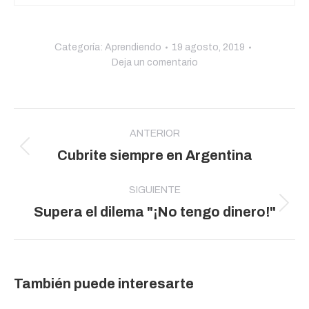
Categoría:
Aprendiendo
19 agosto, 2019
Deja un comentario
Navegación
entre
ANTERIOR
Publicación
Cubrite siempre en Argentina
publicaciones
anterior:
SIGUIENTE
Publicación
Supera el dilema "¡No tengo dinero!"
siguiente:
También puede interesarte