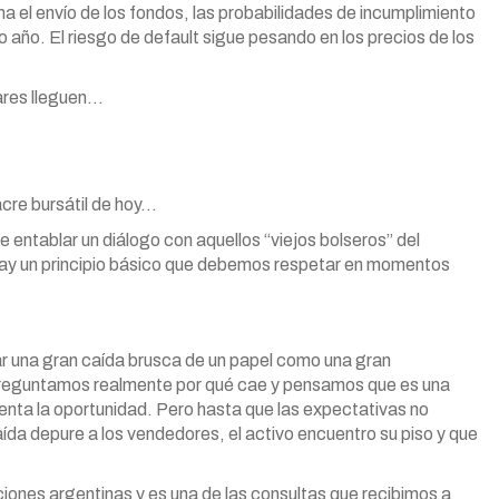
ma el envío de los fondos, las probabilidades de incumplimiento
 año. El riesgo de default sigue pesando en los precios de los
lares lleguen…
cre bursátil de hoy…
 entablar un diálogo con aquellos “viejos bolseros” del
ay un principio básico que debemos respetar en momentos
r una gran caída brusca de un papel como una gran
reguntamos realmente por qué cae y pensamos que es una
enta la oportunidad. Pero hasta que las expectativas no
ída depure a los vendedores, el activo encuentro su piso y que
iones argentinas y es una de las consultas que recibimos a