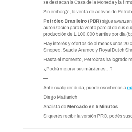
se destacan la Casa de la Moneda y la fir
Sin embargo, la venta de activos de Petrob
Petróleo Brasileiro (PBR)
sigue avanzando
autorización para la venta parcial de sus s
producción de 1.100.000 barriles por día (b
Hay interés y ofertas de al menos unas 20 
Sinopec, Saudia Aramco y Royal Dutch She
Hasta el momento, Petrobras ha logrado mej
¿Podrá mejorar sus márgenes…?
—
Ante cualquier duda, puede escribirnos a
m
Diego Matianich
Analista de
Mercado en 5 Minutos
Si querés recibir la versión PRO, podés susc