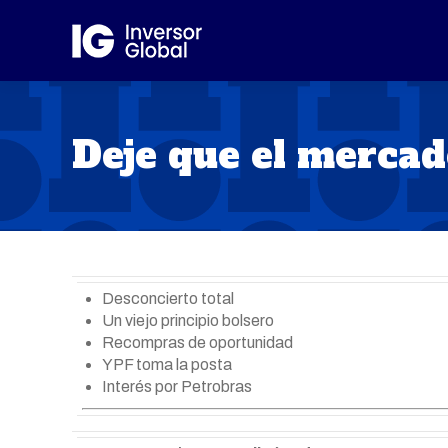
Deje que el merca
Desconcierto total
Un viejo principio bolsero
Recompras de oportunidad
YPF toma la posta
Interés por Petrobras