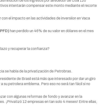
disminución de los ingresos por alrededor de US$ 120
ctivos intentarán compensar este monto mediante el recorte
r con el impacto en las actividades de inversiíon en Vaca
YPFD)
han perdido un 46% de su valor en dólares en el mes
plazo y recuperar la confianza?
a se habla de la privatización de Petrobras.
presidente de Brasil está más que interesado por dar un giro
ar a su petrolera emblema. Pero eso no será tan fácil si no
zar con algunas reformas de fondo y avanzar en la
es. ¡Privatizó 12 empresas en tan solo 4 meses! Entre ellas,