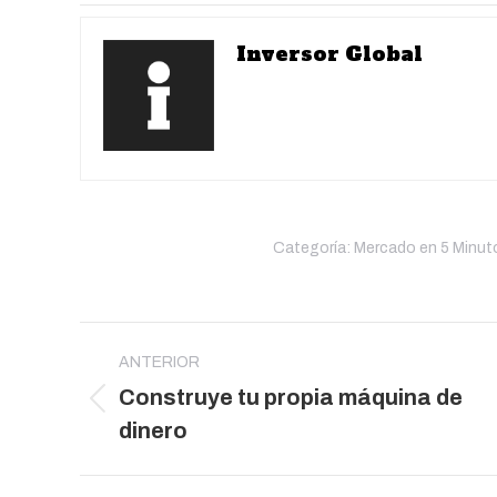
Inversor Global
Categoría:
Mercado en 5 Minut
Navegación
entre
ANTERIOR
Construye tu propia máquina de
publicaciones
Publicación
dinero
anterior: