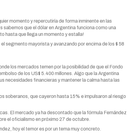
lquier momento y repercutiría de forma inminente en las
odos sabemos que el dólar en Argentina funciona como una
to hasta que llega un momento y estalla!
n el segmento mayorista y avanzando por encima de los $ 58
onde los mercados temen por la posibilidad de que el Fondo
sembolso de los US$ 5.400 millones. Algo que la Argentina
us necesidades financieras y mantener la calma hasta las
onos soberanos, que cayeron hasta 15% e impulsaron al riesgo
líticas. El mercado ya ha descontado que la fórmula Fernández
e el oficialismo en próximo 27 de octubre.
ández, hoy el temor es por un tema muy concreto.