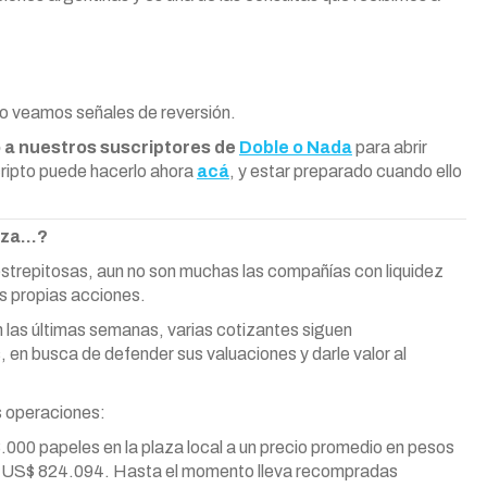
o veamos señales de reversión.
 a nuestros suscriptores de
Doble o Nada
para abrir
cripto puede hacerlo ahora
acá
, y estar preparado cuando ello
anza…?
 estrepitosas, aun no son muchas las compañías con liquidez
s propias acciones.
las últimas semanas, varias cotizantes siguen
 en busca de defender sus valuaciones y darle valor al
es operaciones:
.000 papeles en la plaza local a un precio promedio en pesos
e US$ 824.094. Hasta el momento lleva recompradas