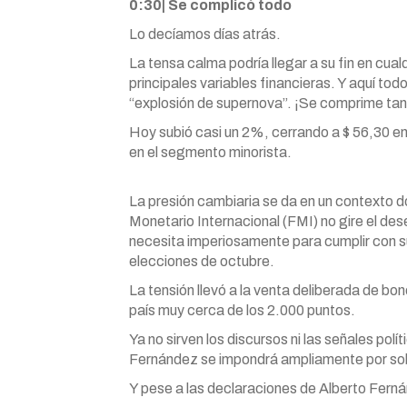
0:30| Se complicó todo
Lo decíamos días atrás.
La tensa calma podría llegar a su fin en cua
principales variables financieras. Y aquí t
“explosión de supernova”. ¡Se comprime tan
Hoy subió casi un 2%, cerrando a $ 56,30 e
en el segmento minorista.
La presión cambiaria se da en un contexto d
Monetario Internacional (FMI) no gire el de
necesita imperiosamente para cumplir con s
elecciones de octubre.
La tensión llevó a la venta deliberada de b
país muy cerca de los 2.000 puntos.
Ya no sirven los discursos ni las señales po
Fernández se impondrá ampliamente por sobr
Y pese a las declaraciones de Alberto Fern