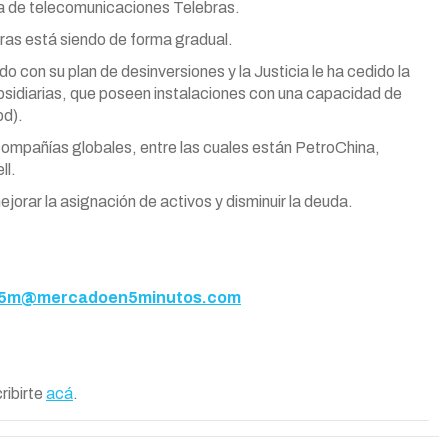
ma de telecomunicaciones Telebras.
ras está siendo de forma gradual.
 con su plan de desinversiones y la Justicia le ha cedido la
ubsidiarias, que poseen instalaciones con una capacidad de
pd).
compañías globales, entre las cuales están PetroChina,
ll.
orar la asignación de activos y disminuir la deuda.
5m@mercadoen5minutos.com
ribirte
acá
.