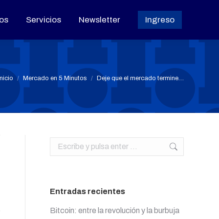
os
os
Servicios
Servicios
Newsletter
Newsletter
Ingreso
Ingreso
Estás aquí:
Inicio
Mercado en 5 Minutos
Deje que el mercado termine…
Buscar:
Entradas recientes
Bitcoin: entre la revolución y la burbuja