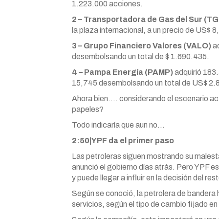
1.223.000 acciones.
2 – Transportadora de Gas del Sur (T
la plaza internacional, a un precio de US$
3 – Grupo Financiero Valores (VALO)
ad
desembolsando un total de $ 1.690.435.
4 – Pampa Energía (PAMP)
adquirió 183
15,745 desembolsando un total de US$ 2.
Ahora bien…. considerando el escenario act
papeles?
Todo indicaría que aun no…
2:50|YPF da el primer paso
Las petroleras siguen mostrando su malesta
anunció el gobierno días atrás. Pero YPF 
y puede llegar a influir en la decisión del re
Según se conoció, la petrolera de bandera 
servicios, según el tipo de cambio fijado e