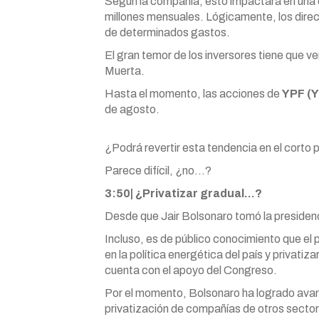
Según la compañía, esto impactará en una 
millones mensuales. Lógicamente, los dire
de determinados gastos.
El gran temor de los inversores tiene que ve
Muerta.
Hasta el momento, las acciones de
YPF (
de agosto.
¿Podrá revertir esta tendencia en el corto 
Parece difícil, ¿no…?
3:50| ¿Privatizar gradual…?
Desde que Jair Bolsonaro tomó la presidenci
Incluso, es de público conocimiento que el 
en la política energética del país y privatiz
cuenta con el apoyo del Congreso.
Por el momento, Bolsonaro ha logrado avan
privatización de compañías de otros sector