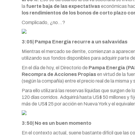
la
fuerte baja de las expectativas
económicas haci
los rendimientos de los bonos de corto plazo con
Complicado, ¿no…?
3:05| Pampa Energía recurre a un salvavidas
Mientras el mercado se derrite, comienzan a aparecer 
utilizando sus fondos disponibles para adquirir parte del
En el día de hoy, el Directorio de
Pampa Energía (P
Recompra de Acciones Propias
en virtud de la fue
(según la compañía) entre el precio real de la misma y s
Para ello utilizará las reservas líquidas que surgen de 
120 días corridos. Adquirirá hasta US$ 50 millones y fi
más de US$ 25 por acción en Nueva York y el equivalent
3:50| No es un buen momento
En el contexto actual, suene bastante difícil que las