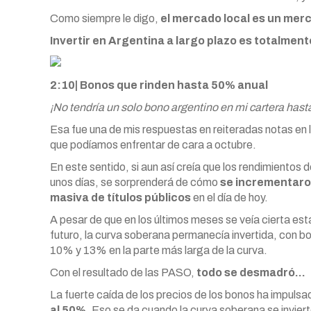
Como siempre le digo,
el mercado local es un mer
Invertir en Argentina a largo plazo es totalment
2:10| Bonos que rinden hasta 50% anual
¡No tendría un solo bono argentino en mi cartera has
Esa fue una de mis respuestas en reiteradas notas en 
que podíamos enfrentar de cara a octubre.
En este sentido, si aun así creía que los rendimientos
unos días, se sorprenderá de cómo
se incrementaro
masiva de títulos públicos
en el día de hoy.
A pesar de que en los últimos meses se veía cierta es
futuro, la curva soberana permanecía invertida, con bo
10% y 13% en la parte más larga de la curva.
Con el resultado de las PASO,
todo se desmadró…
La fuerte caída de los precios de los bonos ha impuls
al 50%.
Eso se da cuando la curva soberana se invie