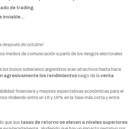
cado de trading.
e inviable…
ta después de octubre!
los medios de comunicación a partir de los riesgos electorales
 de los bonos soberanos argentinos eran atractivos hasta hace
n agresivamente los rendimientos
luego de la
venta
tabilidad financiera y mejores expectativas económicas para el
nos rindiendo entre un 16 y 18% en la fase más corta y entre
ado que sus
tasas de retorno se eleven a niveles superiores
rte exageradamente, aludiendo que hay un impacto negativo por