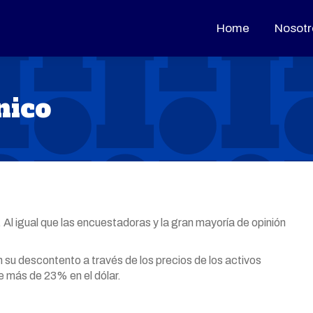
Home
Home
Nosotr
Nosotr
nico
 Al igual que las encuestadoras y la gran mayoría de opinión
on su descontento a través de los precios de los activos
e más de 23% en el dólar.