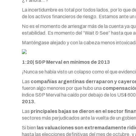
¿Y ahora…?
La incertidumbre es total por todos lados, por lo que d
de los activos financieros de riesgo. Estamos ante u
No es el momento de arriesgar más de la cuenta ya que 
estabilidad. Es momento del “Wait & See” hasta que a
Manténgase alejado y con la cabeza menos intoxicada
1:20| S&P Merval en mínimos de 2013
¡Nunca se había visto un colapso como el que evidencia
Las
compañías argentinas derraparon y cayeron
fueron algo menores por que hubo una
compensación 
índice S&P Merval ha caído por debajo de los US$ 600
2013.
Las
principales bajas se dieron en el sector fina
sectores más perjudicados ante la vuelta de un gobier
Si bien
las valuaciones son extremadamente ridí
hasta las elecciones definitivas del mes de octubre, y